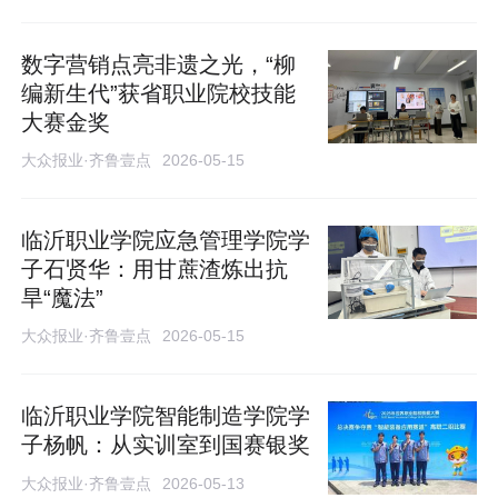
数字营销点亮非遗之光，“柳
编新生代”获省职业院校技能
大赛金奖
大众报业·齐鲁壹点
2026-05-15
临沂职业学院应急管理学院学
子石贤华：用甘蔗渣炼出抗
旱“魔法”
大众报业·齐鲁壹点
2026-05-15
临沂职业学院智能制造学院学
子杨帆：从实训室到国赛银奖
大众报业·齐鲁壹点
2026-05-13