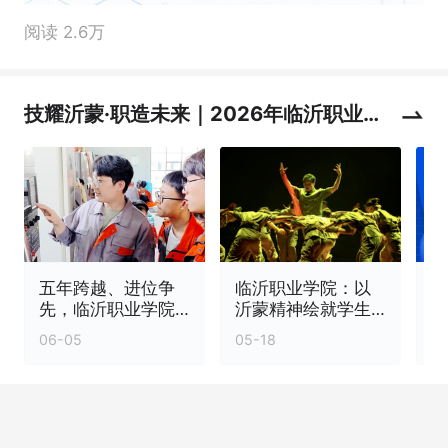
阅读 2.6万
技耀沂蒙·职造未来｜2026年临沂职业学
院职业教育活动周
五年跨越、进位争
临沂职业学院：以
先，临沂职业学院
沂蒙精神绘就学生
挖
跑出高质量发展“加
成长底色
06-05
05-18
0
速度”