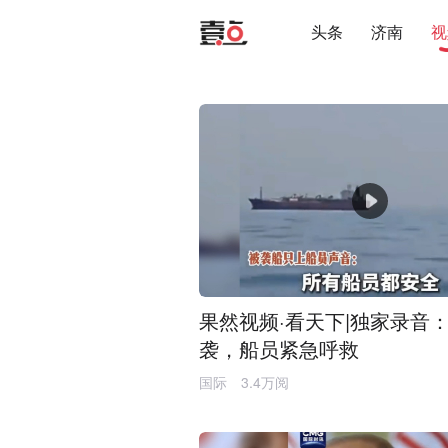
头条
济南
视
果然视频·看天下|独家录音
袭，船员紧急呼救
国际
3.4万阅