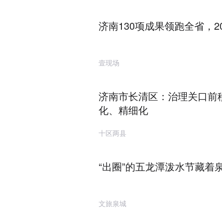
济南130项成果领跑全省，2
壹现场
济南市长清区：治理关口前
化、精细化
十区两县
“出圈”的五龙潭泼水节藏着
文旅泉城