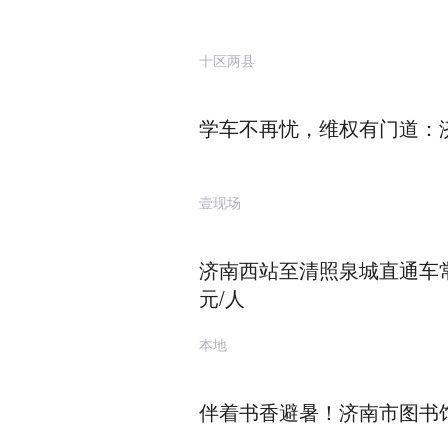
十区两县
学车不再忧，维权有门道：济
壹现场
济南西站至清照泉城直通车
元/人
本地
伴着书香避暑！济南市图书馆