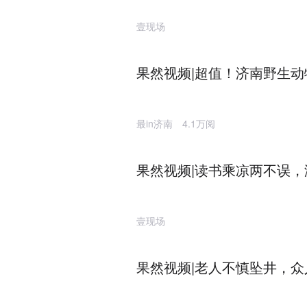
壹现场
果然视频|超值！济南野生
最in济南
4.1万阅
果然视频|读书乘凉两不误，
壹现场
果然视频|老人不慎坠井，众