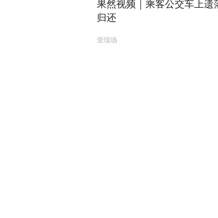
果然视频｜乘客公交车上遗落
归还
壹现场