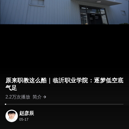
原来职教这么酷｜临沂职业学院：逐梦低空底
气足
2.2万次播放
简介
赵彦辰
05-17