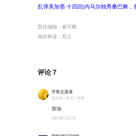
乱弹美加墨·十四回|内马尔独秀桑巴舞，
责任编辑：崔可腾
值班审读：郑义
评论 7
齐鲁志愿者
壹点号《美玉》作者
加油
06-28 12:19
壹粉38276995