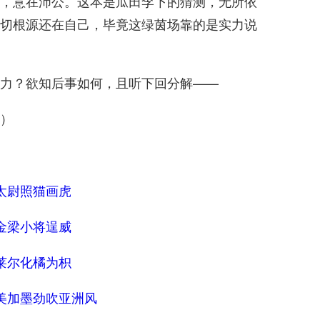
，意在沛公。这本是瓜田李下的猜测，无所依
切根源还在自己，毕竟这绿茵场靠的是实力说
力？欲知后事如何，且听下回分解——
）
太尉照猫画虎
金梁小将逞威
莱尔化橘为枳
美加墨劲吹亚洲风