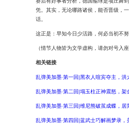
赛后有好事者分析，德国输球是项庄舞剑
凭。其实，无论哪路诸侯，能否晋级，一
话。
这正是：早知今日少活路，何必当初不努
（情节人物皆为文学虚构，请勿对号入座
相关链接
乱弹美加墨·第一回|黑衣人喧宾夺主，洪
乱弹美加墨·第二回|塌玉柱正神震怒，架
乱弹美加墨·第三回|维尼熊破茧成蝶，居
乱弹美加墨·第四回|蓝武士巧解画梦录，