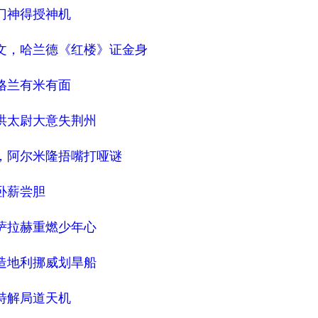
门神得授神机
语文，哈兰德《红楼》证金身
格兰有米有面
洪太尉大意失荆州
剧，阿尔米隆捂嘴打哑谜
卧薪尝胆
萨拉赫重燃少年心
造地利挪威划旱船
特解局道天机