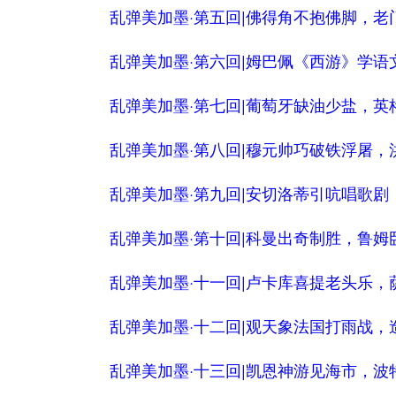
乱弹美加墨·第五回|佛得角不抱佛脚，老
乱弹美加墨·第六回|姆巴佩《西游》学
乱弹美加墨·第七回|葡萄牙缺油少盐，英
乱弹美加墨·第八回|穆元帅巧破铁浮屠，
乱弹美加墨·第九回|安切洛蒂引吭唱歌
乱弹美加墨·第十回|科曼出奇制胜，鲁姆
乱弹美加墨·十一回|卢卡库喜提老头乐，
乱弹美加墨·十二回|观天象法国打雨战，
乱弹美加墨·十三回|凯恩神游见海市，波