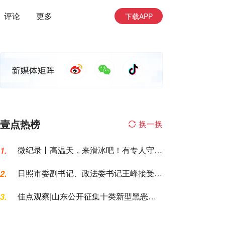
评论
更多
下载APP
壹点热榜
换一换
微纪录丨高温天，来滑冰吧！有专人守护
1.
让你勇敢滑行
日照市委副书记、政法委书记王峰接受纪
2.
律审查和监察调查
佳点观察|山东公开征集十类新型黑恶犯
3.
罪线索，黑恶犯罪换了“马甲”也要打