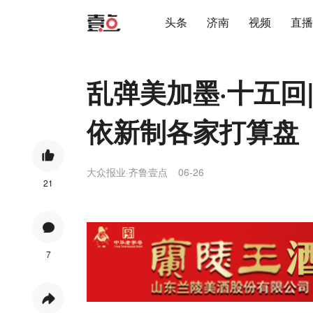
头条
济南
视频
直播
乱弹美加墨·十五回
依新制各家打算盘
大众报业·齐鲁壹点
06-26
21
7