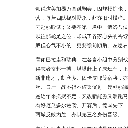
却说这美加墨万国蹴鞠会，因规模扩张，
营，每营四队捉对厮杀，此亦旧时模样。
去赴那殿试；又要在第三名中，遴选八位
以往那蛇足之位，却成了各家心头的香饽
般但心气不小的，更要瞻前顾后、左思右
譬如巴拉圭和瑞典，在各自小组中分别战
得志者奋起一搏，堪堪赶上了末班车，正
断非庸才，凯塞多、因卡皮耶等宿将，亦
丝。最后一战不得不破釜沉舟，硬刚那德
是近年来摇摆不定，又改新能源又装跑马
看好厄瓜多尔逆袭。开赛后，德国先下一
两城反败为胜，亦以第三名身份晋级。