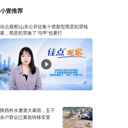
小壹推荐
佳点观察|山东公开征集十类新型黑恶犯罪线
索，黑恶犯罪换了“马甲”也要打
陕西柞水遭遇大暴雨，五千
余户群众已紧急转移安置