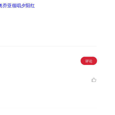
奥乔亚领唱夕阳红
评论