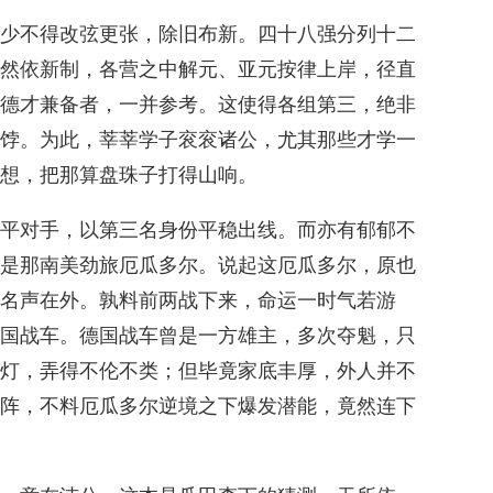
少不得改弦更张，除旧布新。四十八强分列十二
然依新制，各营之中解元、亚元按律上岸，径直
德才兼备者，一并参考。这使得各组第三，绝非
饽。为此，莘莘学子衮衮诸公，尤其那些才学一
想，把那算盘珠子打得山响。
平对手，以第三名身份平稳出线。而亦有郁郁不
是那南美劲旅厄瓜多尔。说起这厄瓜多尔，原也
名声在外。孰料前两战下来，命运一时气若游
国战车。德国战车曾是一方雄主，多次夺魁，只
灯，弄得不伦不类；但毕竟家底丰厚，外人并不
阵，不料厄瓜多尔逆境之下爆发潜能，竟然连下