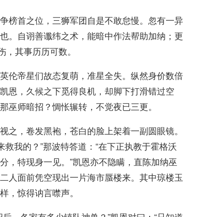
争榜首之位，三狮军团自是不敢怠慢。忽有一异
也。自诩善谶纬之术，能暗中作法帮助加纳；更
伤，其事历历可数。
英伦帝星们故态复萌，准星全失。纵然身价数倍
凯恩，久候之下觅得良机，却脚下打滑错过空
那巫师暗招？惆怅辗转，不觉夜已三更。
视之，卷发黑袍，苍白的脸上架着一副圆眼镜。
来救我的？”那波特答道：“在下正执教于霍格沃
分，特现身一见。”凯恩亦不隐瞒，直陈加纳巫
二人面前凭空现出一片海市蜃楼来。其中琼楼玉
样，惊得讷言噤声。
招后，各家有多少镇队神兽？”凯恩对曰：“只知道