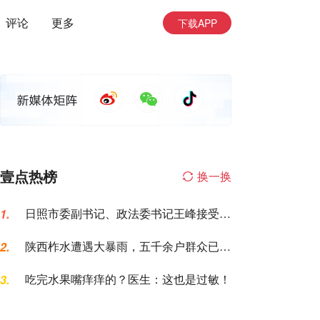
评论
更多
下载APP
壹点热榜
换一换
日照市委副书记、政法委书记王峰接受纪
1.
律审查和监察调查
陕西柞水遭遇大暴雨，五千余户群众已紧
2.
急转移安置
吃完水果嘴痒痒的？医生：这也是过敏！
3.