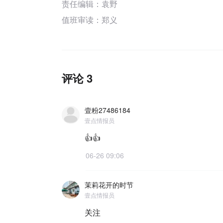
责任编辑：袁野
值班审读：郑义
评论 3
壹粉27486184
壹点情报员
👍👍
06-26 09:06
茉莉花开的时节
壹点情报员
关注