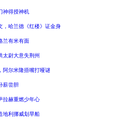
门神得授神机
语文，哈兰德《红楼》证金身
格兰有米有面
洪太尉大意失荆州
剧，阿尔米隆捂嘴打哑谜
卧薪尝胆
萨拉赫重燃少年心
造地利挪威划旱船