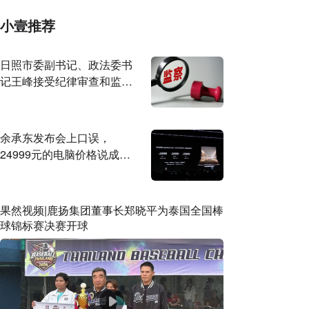
小壹推荐
日照市委副书记、政法委书
记王峰接受纪律审查和监察
调查
余承东发布会上口误，
24999元的电脑价格说成
2499元，网友：抽两台原谅
你
果然视频|鹿扬集团董事长郑晓平为泰国全国棒
球锦标赛决赛开球