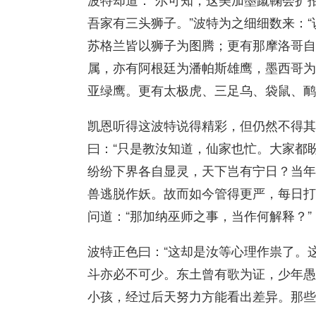
吾家有三头狮子。”波特为之细细数来：
苏格兰皆以狮子为图腾；更有那摩洛哥自
属，亦有阿根廷为潘帕斯雄鹰，墨西哥为
亚绿鹰。更有太极虎、三足乌、袋鼠、鸸
凯恩听得这波特说得精彩，但仍然不得其
曰：“只是教汝知道，仙家也忙。大家都
纷纷下界各自显灵，天下岂有宁日？当年
兽逃脱作妖。故而如今管得更严，每日打
问道：“那加纳巫师之事，当作何解释？”
波特正色曰：“这却是汝等心理作祟了。
斗亦必不可少。东土曾有歌为证，少年愚
小孩，经过后天努力方能看出差异。那些