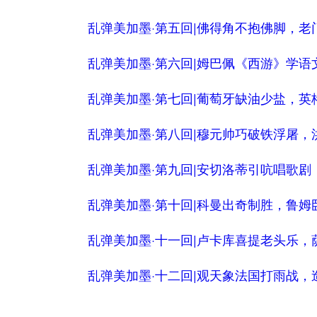
乱弹美加墨·第五回|佛得角不抱佛脚，老
乱弹美加墨·第六回|姆巴佩《西游》学
乱弹美加墨·第七回|葡萄牙缺油少盐，英
乱弹美加墨·第八回|穆元帅巧破铁浮屠，
乱弹美加墨·第九回|安切洛蒂引吭唱歌
乱弹美加墨·第十回|科曼出奇制胜，鲁姆
乱弹美加墨·十一回|卢卡库喜提老头乐，
乱弹美加墨·十二回|观天象法国打雨战，