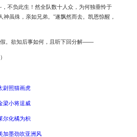
斗，不负此生！然全队数十人众，为何独垂怜于
；人神虽殊，亲如兄弟。”遂飘然而去。凯恩惊醒，
假。欲知后事如何，且听下回分解——
）
太尉照猫画虎
金梁小将逞威
莱尔化橘为枳
美加墨劲吹亚洲风