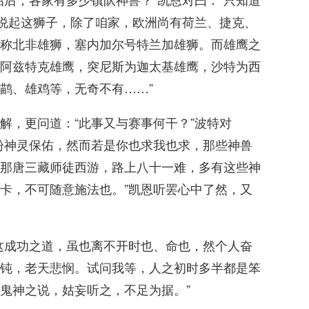
“说起这狮子，除了咱家，欧洲尚有荷兰、捷克、
称北非雄狮，塞内加尔号特兰加雄狮。而雄鹰之
阿兹特克雄鹰，突尼斯为迦太基雄鹰，沙特为西
鹋、雄鸡等，无奇不有……”
解，更问道：“此事又与赛事何干？”波特对
盼神灵保佑，然而若是你也求我也求，那些神兽
那唐三藏师徒西游，路上八十一难，多有这些神
卡，不可随意施法也。”凯恩听罢心中了然，又
这成功之道，虽也离不开时也、命也，然个人奋
钝，老天悲悯。试问我等，人之初时多半都是笨
鬼神之说，姑妄听之，不足为据。”