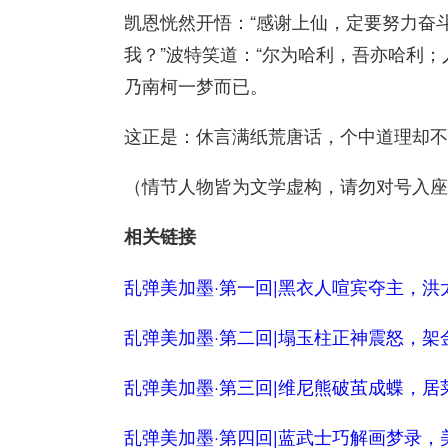
凯恩恍然开悟：“感谢上仙，定要努力奋
我？”波特笑道：“尔为哈利，吾亦哈利
乃南柯一梦而已。
这正是：休言满纸荒唐话，个中道理却不
（情节人物皆为文学虚构，请勿对号入座
相关链接
乱弹美加墨·第一回|黑衣人喧宾夺主，洪
乱弹美加墨·第二回|塌玉柱正神震怒，架
乱弹美加墨·第三回|维尼熊破茧成蝶，居
乱弹美加墨·第四回|蓝武士巧解画梦录，