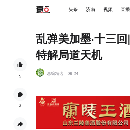
头条
济南
视频
直播
乱弹美加墨·十三回
特解局道天机
总编精选
06-24
5
3