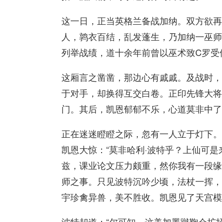
这一日，正当英格兰备战加纳。双方欲再
人，鹑衣百结，乱发蓬生，乃加纳一巫师
列举战绩，道十余年前曾以巫术致C罗受
这厢言之凿凿，那边心有戚戚。及战时，
于对手，却换得互交白卷。正印先锋大将
门。其后，凯恩郁郁不乐，心道莫非中了
正在迷迷瞪瞪之际，忽有一人立于灯下。
凯恩大惊：“莫非哈利·波特乎？上仙可是
兹，课业论文压力颇重，然你我有一段缘
师之事。只见波特沉吟少顷，法杖一挥，
宇珍禽异兽，美不胜收。凯恩见了天宫模
波特却道：“尔可知，这美加墨蹴鞠会扩