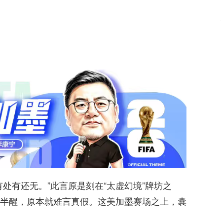
处有还无。”此言原是刻在“太虚幻境”牌坊之
半醒，原本就难言真假。这美加墨赛场之上，囊