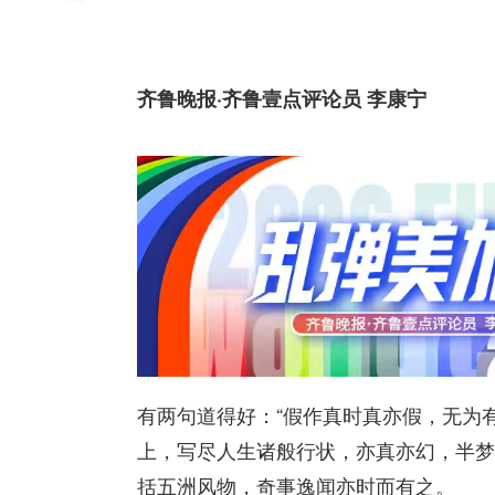
齐鲁晚报·齐鲁壹点评论员 李康宁
有两句道得好：“假作真时真亦假，无为有
上，写尽人生诸般行状，亦真亦幻，半梦
括五洲风物，奇事逸闻亦时而有之。