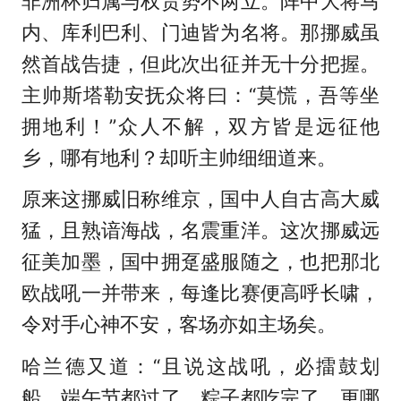
非洲杯归属与权贵势不两立。阵中大将马
内、库利巴利、门迪皆为名将。那挪威虽
然首战告捷，但此次出征并无十分把握。
主帅斯塔勒安抚众将曰：“莫慌，吾等坐
拥地利！”众人不解，双方皆是远征他
乡，哪有地利？却听主帅细细道来。
原来这挪威旧称维京，国中人自古高大威
猛，且熟谙海战，名震重洋。这次挪威远
征美加墨，国中拥趸盛服随之，也把那北
欧战吼一并带来，每逢比赛便高呼长啸，
令对手心神不安，客场亦如主场矣。
哈兰德又道：“且说这战吼，必擂鼓划
船。端午节都过了，粽子都吃完了，更哪