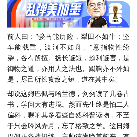
前人曰：“骏马能历险，犁田不如牛；坚
车能载重，渡河不如舟。”意指物性纷
杂，各有所擅。扬长避短，趋利避害，是
御物之道，亦用人之法也。蹴鞠亦不外如
是，尽己所长攻敌之短，道在其中矣。
却说这姆巴佩与哈兰德，匆匆读了几卷古
书，学问大有进境。然而先生终是怕二人
偏科，嘱咐其多看些自然科普读物，不至
于只会吟风弄月，忘了格致之学。这日姆
巴佩正备战操练，主帅德尚唤其前来，有