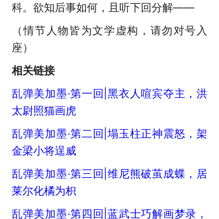
科。欲知后事如何，且听下回分解——
（情节人物皆为文学虚构，请勿对号入
座）
相关链接
乱弹美加墨·第一回|黑衣人喧宾夺主，洪
太尉照猫画虎
乱弹美加墨·第二回|塌玉柱正神震怒，架
金梁小将逞威
乱弹美加墨·第三回|维尼熊破茧成蝶，居
莱尔化橘为枳
乱弹美加墨·第四回|蓝武士巧解画梦录，