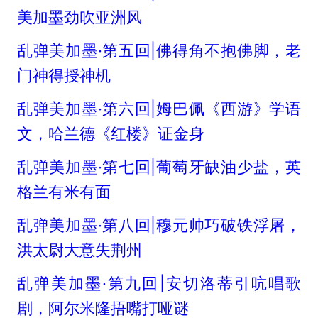
美加墨劲吹亚洲风
乱弹美加墨·第五回|佛得角不抱佛脚，老
门神得授神机
乱弹美加墨·第六回|姆巴佩《西游》学语
文，哈兰德《红楼》证金身
乱弹美加墨·第七回|葡萄牙缺油少盐，英
格兰有米有面
乱弹美加墨·第八回|穆元帅巧破铁浮屠，
洪太尉大意失荆州
乱弹美加墨·第九回|安切洛蒂引吭唱歌
剧，阿尔米隆捂嘴打哑谜