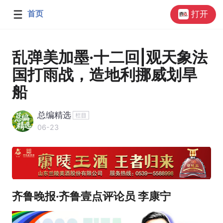
首页
打开
乱弹美加墨·十二回|观天象法
国打雨战，造地利挪威划旱
船
总编精选
06-23
齐鲁晚报·齐鲁壹点评论员 李康宁