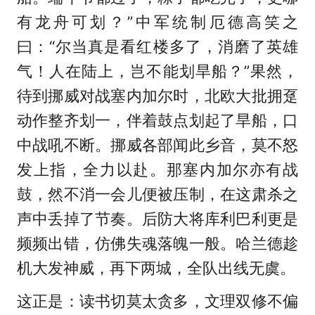
有龙舟可划？”中军统制厄德高笑之
曰：“尔当真是看红楼多了，消磨了英雄
气！人在陆上，岂不能划旱船？”果然，
待到挪威对战塞内加尔时，北欧大批拥趸
动作整齐划一，伴着鼓点划起了旱船，口
中战吼不断。挪威各部闻此乡音，莫不怒
发上指，全力以赴。那塞内加尔亦有战
鼓，然不消一会儿便被压制，在这肃杀之
声中丢掉了节奏。后防大将库利巴利更是
频频出错，仿佛失魂落魄一般。哈兰德趁
机大发神威，再下两城，全队出线无虞。
这正是：读书切莫太贪多，文理双修不偏