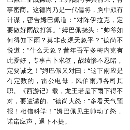
事密商。这德尚乃是一代儒将，胸中颇有
计谋，密告姆巴佩道：“对阵伊拉克，定
要做好雨战打算。”姆巴佩挠头：“帅爷如
何得知下雨？莫非夜观天象乎？”德尚不
悦道：“什么天象？昔年吾军多梅内克有
此爱好，专事占卜求签，战绩惨不忍睹，
定要诫之！”姆巴佩又对曰：“这下雨应是
有定数的，雷公电母，风伯雨师各司其
职。《西游记》载，龙王若是下雨下得不
对，要遭谴的。”德尚大怒：“多看天气预
报！相信科学！”姆巴佩见主帅动了怒，
诺诺应声，退下不提。