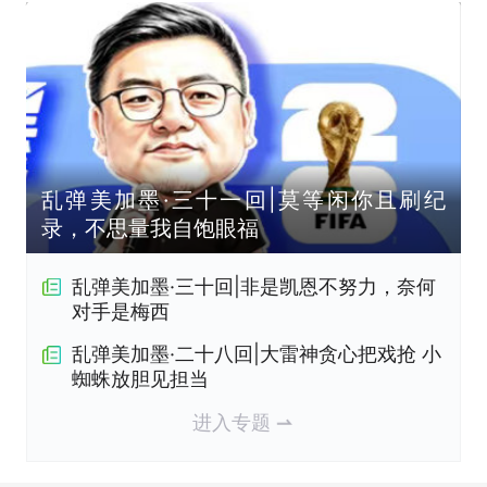
乱弹美加墨·三十一回|莫等闲你且刷纪
录，不思量我自饱眼福
乱弹美加墨·三十回|非是凯恩不努力，奈何
对手是梅西
乱弹美加墨·二十八回|大雷神贪心把戏抢 小
蜘蛛放胆见担当
进入专题