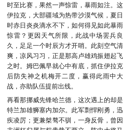
时至比赛，果然一声惊雷，暴雨如注。这
伊拉克，大部疆域为热带沙漠气候，夏日
时赤日炎炎滴水不下，如何得见如此暴雨
惊雷？更因天气所限，此战中场罢兵良
久，足足一个时辰方才开哨。此刻空气清
爽，凉风习习，正是那高卢雄鸡振翅起飞
之时。姆巴佩早就心中有底，抓住伊拉克
后防失神之机梅开二度，赢得此雨中大
战，亦助队伍提前出线。
再看那挪威先锋哈兰德，这次遇上的却是
特兰加雄狮塞内加尔。此军剽悍刚勇，迅
疾凌厉；更兼桀骜不驯，一身反骨，曾因