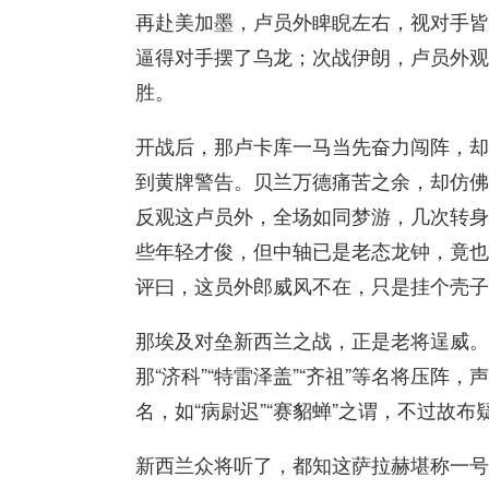
再赴美加墨，卢员外睥睨左右，视对手皆
逼得对手摆了乌龙；次战
伊朗
，卢员外观
胜。
开战后，那卢卡库一马当先奋力闯阵，却
到黄牌警告。贝兰万德痛苦之余，却仿佛
反观这卢员外，全场如同梦游，几次转身
些年轻才俊，但中轴已是老态龙钟，竟也
评曰，这员外郎威风不在，只是挂个壳子
那埃及对垒新西兰之战，正是老将逞威。
那“济科”“特雷泽盖”“齐祖”等名将压
名，如“病尉迟”“赛貂蝉”之谓，不过故
新西兰众将听了，都知这萨拉赫堪称一号