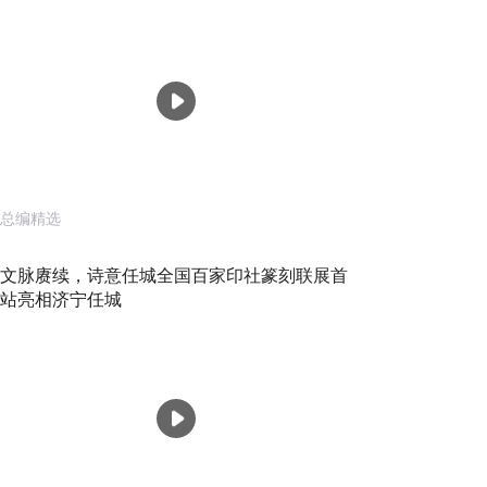
总编精选
文脉赓续，诗意任城全国百家印社篆刻联展首
站亮相济宁任城