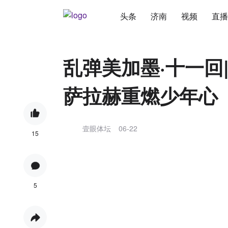
头条
济南
视频
直播
乱弹美加墨·十一回
萨拉赫重燃少年心
壹眼体坛
06-22
15
5