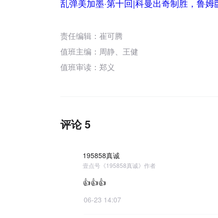
乱弹美加墨·第十回|科曼出奇制胜，鲁姆
责任编辑：崔可腾
值班主编：
周静
、
王健
值班审读：郑义
评论 5
195858真诚
壹点号《195858真诚》作者
👍👍👍
06-23 14:07