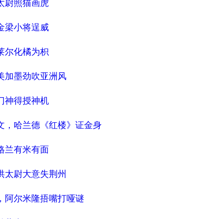
太尉照猫画虎
金梁小将逞威
莱尔化橘为枳
美加墨劲吹亚洲风
门神得授神机
语文，哈兰德《红楼》证金身
格兰有米有面
洪太尉大意失荆州
剧，阿尔米隆捂嘴打哑谜