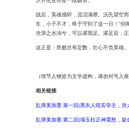
战后，英雄感怀，流泪满襟。沃氏望空而
生，小子不才，终于守到了这一日！”但
沧浪之水浊兮，可以濯我足。濯足后，正
这正是：胜败岂有定数，壮心不负英雄。
（情节人物皆为文学虚构，请勿对号入座
相关链接
乱弹美加墨·第一回|黑衣人喧宾夺主，洪
乱弹美加墨·第二回|塌玉柱正神震怒，架