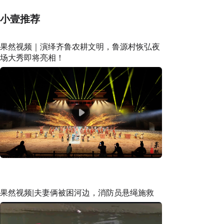
小壹推荐
果然视频｜演绎齐鲁农耕文明，鲁源村恢弘夜
场大秀即将亮相！
果然视频|夫妻俩被困河边，消防员悬绳施救