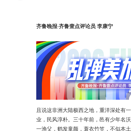
齐鲁晚报·齐鲁壹点评论员 李康宁
且说这非洲大陆极西之地，重洋深处有一
业，民风淳朴。三十年前，邑有少年名沃
一渔父，鹤发童颜，蓑衣竹笠，不似本土