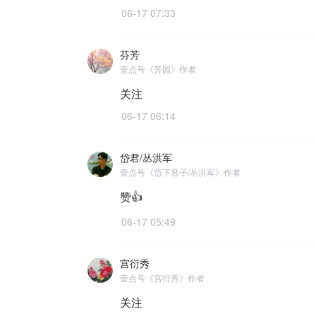
06-17 07:33
芬芳
壹点号《芳园》作者
关注
06-17 06:14
岱君/丛洪军
壹点号《岱下君子/丛洪军》作者
赞👍
06-17 05:49
宫衍秀
壹点号《宫衍秀》作者
关注