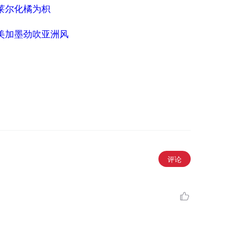
莱尔化橘为枳
美加墨劲吹亚洲风
评论