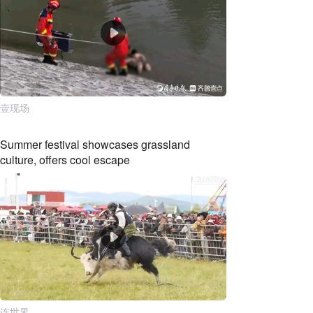
壹现场
Summer festival showcases grassland
culture, offers cool escape
连世界