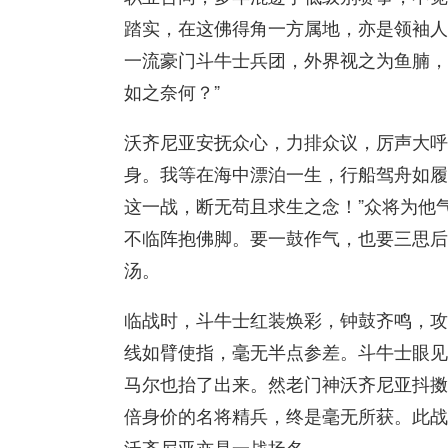
踏实，在这佛得角一方属地，亦是领袖人
一流豪门斗牛士兵团，外界视之为鱼腩，
如之奈何？”
沃齐尼亚安抚众心，力排众议，厉声大呼
身。我等在海中漂泊一生，行船驾舟如履
这一战，断无苟且求生之念！”众将为他
不临阵抱佛脚。要一鼓作气，也要三思后
汤。
临战时，斗牛士红装焕彩，钟鼓齐鸣，攻
线如臂使指，毫无半点参差。斗牛士眼见
马尔也抬了出来。然老门神沃齐尼亚抖擞
倍身价的名将精兵，终是毫无所获。此战
沃齐尼亚亦是一战扬名。