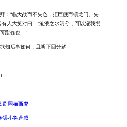
拜：“临大战而不失色，拒巨舰而镇龙门。先
闻有人大笑对曰：“沧浪之水清兮，可以灌我缨；
可蹴鞠也！”
欲知后事如何，且听下回分解——
）
太尉照猫画虎
金梁小将逞威