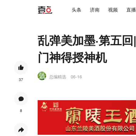
头条
济南
视频
直播
乱弹美加墨·第五回
门神得授神机
总编精选
06-16
37
8