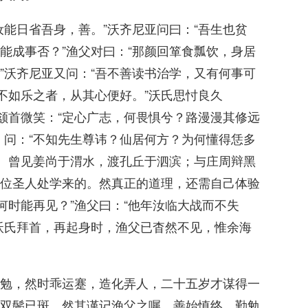
汝能日省吾身，善。”沃齐尼亚问曰：“吾生也贫
能成事否？”渔父对曰：“那颜回箪食瓢饮，身居
”沃齐尼亚又问：“吾不善读书治学，又有何事可
不如乐之者，从其心便好。”沃氏思忖良久
父颔首微笑：“定心广志，何畏惧兮？路漫漫其修远
，问：“不知先生尊讳？仙居何方？为何懂得恁多
耳。曾见姜尚于渭水，渡孔丘于泗滨；与庄周辩黑
位圣人处学来的。然真正的道理，还需自己体验
何时能再见？”渔父曰：“他年汝临大战而不失
沃氏拜首，再起身时，渔父已杳然不见，惟余海
勉，然时乖运蹇，造化弄人，二十五岁才谋得一
双鬓已斑。然其谨记渔父之嘱，善始慎终，勤勉