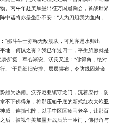
物。丙午年赴美加墨出征万国蹴鞠会，首战世界
阵中诸将亦是坐卧不安：“人为刀俎我为鱼肉，
：“那斗牛士亦称无敌舰队，可见亦是水师出
平地，何惧之有？我已年过四十，平生所愿就是
气势所摄，军心渐安。沃氏又道：“佛得角，绝对
行。”于是细细安排、层层摆布，令防线固若金
势颇为热闹。沃齐尼亚镇守龙门，沉着应付，防
拿不下佛得角，将那压箱子底的新式红衣大炮亚
神威，连挡七阵，以手中区区疲马老卒，让那百
之后，被视作美加墨开战后第一冷门，佛得角与