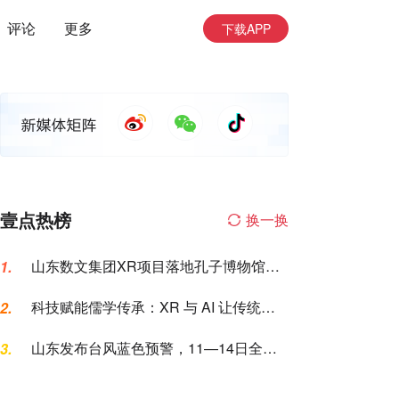
评论
更多
下载APP
壹点热榜
换一换
山东数文集团XR项目落地孔子博物馆，
1.
科技赋能传统文化“两创”
科技赋能儒学传承：XR 与 AI 让传统文
2.
化 “潮” 起来
山东发布台风蓝色预警，11—14日全省
3.
将有大范围强降雨