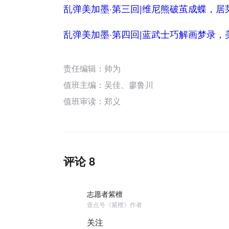
乱弹美加墨·第三回|维尼熊破茧成蝶，居
乱弹美加墨·第四回|蓝武士巧解画梦录，
责任编辑：帅为
值班主编：
吴佳
、
廖鲁川
值班审读：郑义
评论 8
志愿者紫檀
壹点号《紫檀》作者
关注