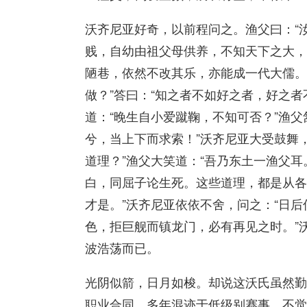
沃齐尼亚好奇，以前程问之。渔父曰：“
贱，自幼由祖父母供养，不知天下之大，
陋巷，依然不改其乐，亦能成一代大儒。
做？”答曰：“知之者不如好之者，好之者
道：“晚生自小爱蹴鞠，不知可否？”渔
兮，当上下而求索！”沃齐尼亚大受鼓舞
道理？”渔父大笑道：“吾乃东土一渔父
白，同屈子论生死。这些道理，都是从各
才是。”沃齐尼亚依依不舍，问之：“日后
色，拒巨舰而镇龙门，必有再见之时。”
波浩荡而已。
光阴似箭，日月如梭。却说这沃氏虽然勤
职业合同，多年混迹于低级别赛事，不觉