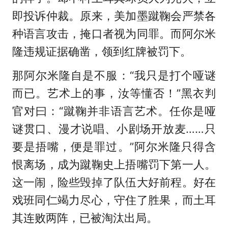
即投诉仲裁。原来，美加墨蹴鞠会严禁各
种语言攻击，掩口者视为同罪。而阿尔米
隆违规证据确凿，领到红牌被罚下。
那阿尔米隆自是不服：“我只是打个哑谜
而已。艺术上的事，汝等懂否！”黑衣判
官对曰：“蹴鞠并非语言艺术。任你是哑
谜贯口、漫才说唱、小剧场开放麦……只
要是捂嘴，便是罪过。”阿尔米隆只得含
恨离场，成为蹴鞠史上捂嘴罚下第一人。
这一闹，险些毁掉了队伍大好前程。好在
戏班同仁竭力尽心，守住了胜果，而土耳
其连败两阵，已被淘汰出局。