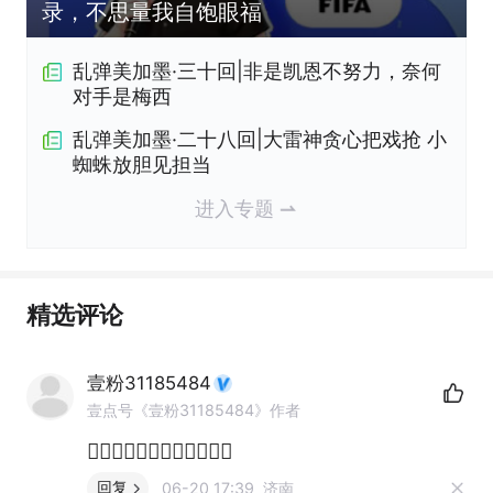
录，不思量我自饱眼福
乱弹美加墨·三十回|非是凯恩不努力，奈何
对手是梅西
乱弹美加墨·二十八回|大雷神贪心把戏抢 小
蜘蛛放胆见担当
进入专题
精选评论
壹粉31185484
壹点号《壹粉31185484》作者
👍🏻👍🏻👍🏻👍🏻👍🏻👍🏻
回复
06-20 17:39 济南