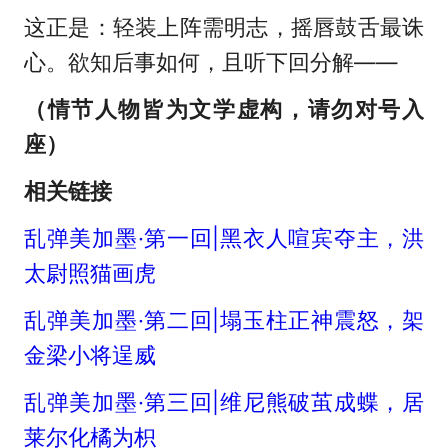
这正是：轻装上阵需明志，摇唇鼓舌最诛
心。欲知后事如何，且听下回分解——
（情节人物皆为文学虚构，请勿对号入
座）
相关链接
乱弹美加墨·第一回|黑衣人喧宾夺主，洪
太尉照猫画虎
乱弹美加墨·第二回|塌玉柱正神震怒，架
金梁小将逞威
乱弹美加墨·第三回|维尼熊破茧成蝶，居
莱尔化橘为枳