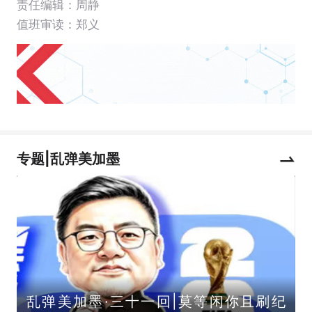
责任编辑：周静
值班审读：郑义
专题|乱弹美加墨
乱弹美加墨·三十一回|莫等闲你且刷纪