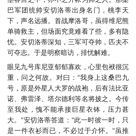
巴军团统帅安切洛蒂出身名门，桃李天
下，声名远播。首战摩洛哥，虽得维尼熊
单骑救主，但场面究竟难看了些，多有隐
忧。安切洛蒂深知，三军可夺帅，匹夫不
可夺志。于是明察暗访，排忧解难。
眼见九号库尼亚郁郁寡欢，心里包袱很沉
重，问之何故。对曰：“我身上这桑巴九
号，原是外星人大罗的战袍，后有法比亚
诺、弗雷泽、塔尔德利等名将披之。今传
至我处，愧不能承接巨星衣钵，压力甚
大。”安切洛蒂答道：“此一时彼一时，只
是一件衣衫而已，不必过于介怀。”虽推