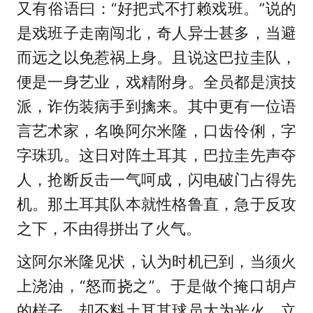
又有俗语曰：“好把式不打赖戏班。”说的
是戏班子走南闯北，奇人异士甚多，当避
而远之以免惹祸上身。且说这巴拉圭队，
便是一身艺业，戏精附身。全员都是演技
派，诈伤装病手到擒来。其中更有一位语
言艺术家，名唤阿尔米隆，口齿伶俐，字
字珠玑。这日对阵土耳其，巴拉圭先声夺
人，抢断反击一气呵成，闪电破门占得先
机。那土耳其队本就性格鲁直，急于反攻
之下，不由得拼出了火气。
这阿尔米隆见状，认为时机已到，当须火
上浇油，“怒而挠之”。于是做个掩口胡卢
的样子。却不料土耳其球员大为光火，立