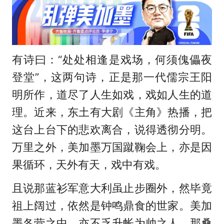
有诗曰：“处处相逢是戏场，何须傀儡夜
登堂”，这两句诗，正是那一代儒宗王阳
明所作，道尽了人生如戏，戏如人生的道
理。近来，东土有大剧《主角》热播，把
这台上台下的悲欢离合，说得透彻分明。
万里之外，美加墨万国蹴鞠会上，亦是因
果循环，天外有天，戏中有戏。
且说那蓝衫军意大利虽止步圈外，然毕竟
祖上阔过，依然是钟鸣鼎食的世家。美加
墨各营之中，亦不乏升帐为帅之人。那桑