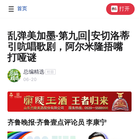
首页
打开
乱弹美加墨·第九回|安切洛蒂
引吭唱歌剧，阿尔米隆捂嘴
打哑谜
总编精选
06-20
齐鲁晚报·齐鲁壹点评论员 李康宁