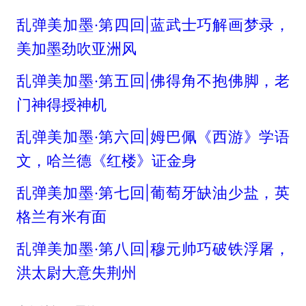
乱弹美加墨·第四回|蓝武士巧解画梦录，
美加墨劲吹亚洲风
乱弹美加墨·第五回|佛得角不抱佛脚，老
门神得授神机
乱弹美加墨·第六回|姆巴佩《西游》学语
文，哈兰德《红楼》证金身
乱弹美加墨·第七回|葡萄牙缺油少盐，英
格兰有米有面
乱弹美加墨·第八回|穆元帅巧破铁浮屠，
洪太尉大意失荆州