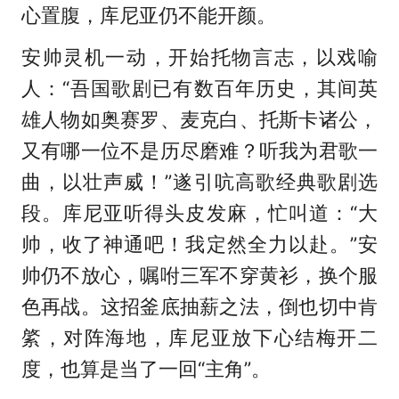
心置腹，库尼亚仍不能开颜。
安帅灵机一动，开始托物言志，以戏喻
人：“吾国歌剧已有数百年历史，其间英
雄人物如奥赛罗、麦克白、托斯卡诸公，
又有哪一位不是历尽磨难？听我为君歌一
曲，以壮声威！”遂引吭高歌经典歌剧选
段。库尼亚听得头皮发麻，忙叫道：“大
帅，收了神通吧！我定然全力以赴。”安
帅仍不放心，嘱咐三军不穿黄衫，换个服
色再战。这招釜底抽薪之法，倒也切中肯
綮，对阵海地，库尼亚放下心结梅开二
度，也算是当了一回“主角”。