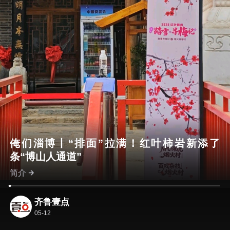
俺们淄博丨“排面”拉满！红叶柿岩新添了
条“博山人通道”
简介
齐鲁壹点
05-12