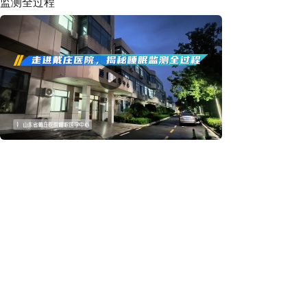
监测全过程