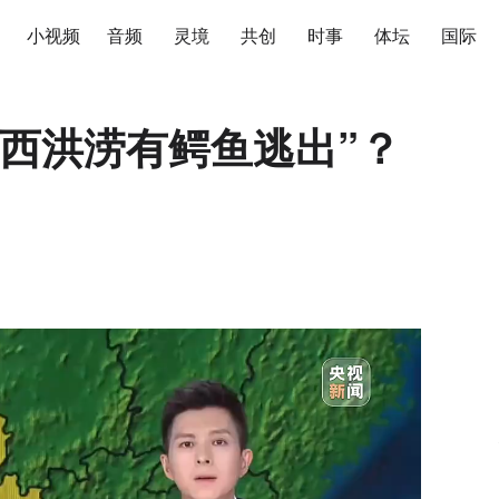
小视频
音频
灵境
共创
时事
体坛
国际
西洪涝有鳄鱼逃出”？