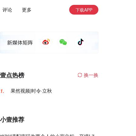
评论
更多
下载APP
壹点热榜
换一换
果然视频|时令·立秋
1.
小壹推荐