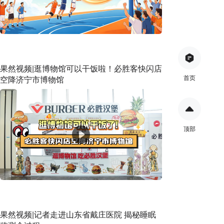
果然视频|逛博物馆可以干饭啦！必胜客快闪店
首页
空降济宁市博物馆
顶部
果然视频|记者走进山东省戴庄医院 揭秘睡眠