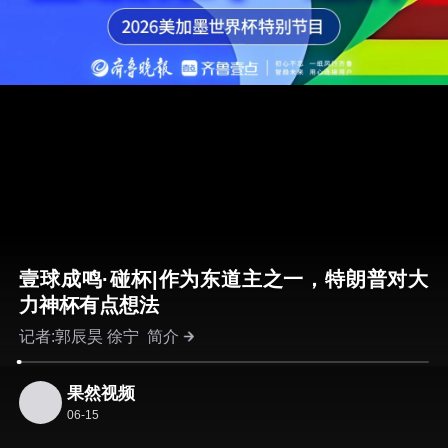
壹球成鸣·碰杯|作为东道主之一，特朗普对大
力神杯有点想法
记者:郭辰昊 徐宁
简介
果然视频
06-15