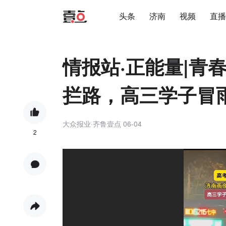
头条
济南
视频
直播
情报站·正能量|青
拦路，高三学子冒
大众报业·齐鲁壹点
06-04
2