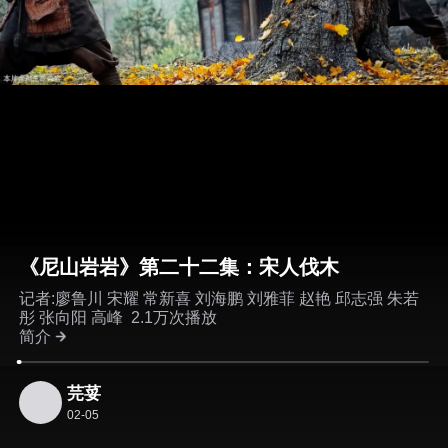
《尼山岩岩》第二十二集：宋人伐木
记者:廖鲁川 宋耀 常新喜 刘海鹏 刘雅菲 赵艳 邱志强 朱若
彤 张向阳 高峰
2.1万次播放
简介
芫荽
02-05