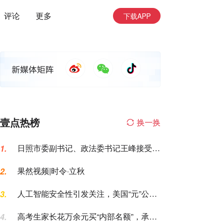
评论
更多
下载APP
壹点热榜
换一换
日照市委副书记、政法委书记王峰接受纪
1.
律审查和监察调查
果然视频|时令·立秋
2.
人工智能安全性引发关注，美国“元”公司
3.
AI模型测试期间入侵一家公司
高考生家长花万余元买“内部名额”，承诺
4.