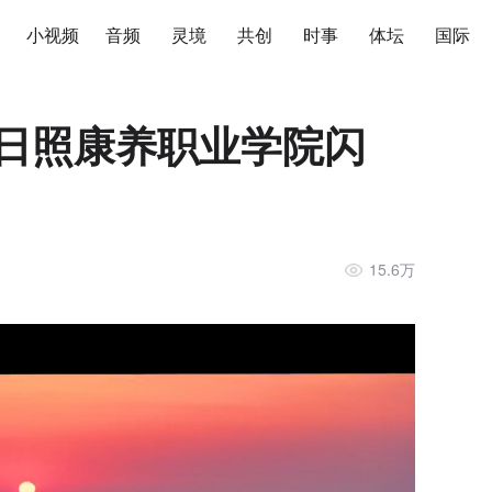
小视频
音频
灵境
共创
时事
体坛
国际
在日照康养职业学院闪
15.6万