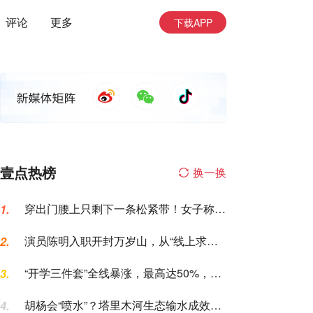
评论
更多
下载APP
壹点热榜
换一换
穿出门腰上只剩下一条松紧带！女子称名
1.
创优品一次性内裤让自己“颜面尽失”
演员陈明入职开封万岁山，从“线上求
2.
职”到“线下到岗”仅用6天，本人发声
“开学三件套”全线暴涨，最高达50%，家
3.
长坐不住了
胡杨会“喷水”？塔里木河生态输水成效，
4.