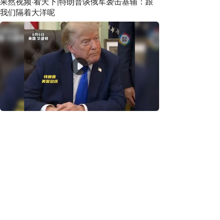
果然视频·看天下|特朗普谈俄军袭击基辅：跟
我们隔着大洋呢