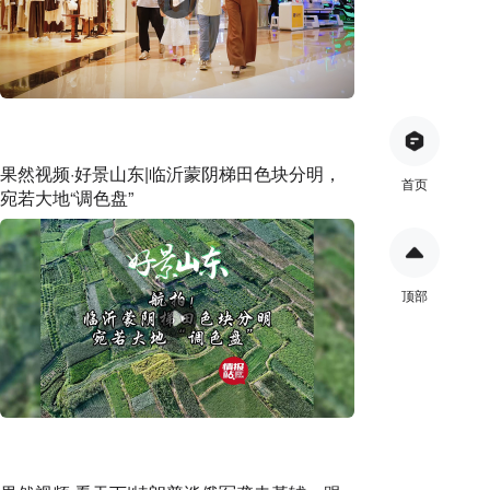
果然视频·好景山东|临沂蒙阴梯田色块分明，
首页
宛若大地“调色盘”
顶部