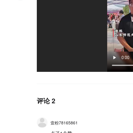
评论 2
壹粉78165861