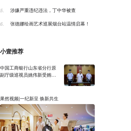
这次眼见为实
涉嫌严重违纪违法，丁中华被查
5.
张德娜绘画艺术巡展烟台站温情启幕！
6.
小壹推荐
中国工商银行山东省分行原
副厅级巡视员姚伟新受贿案
一审公开宣判
果然视频|一纪新呈 焕新共生