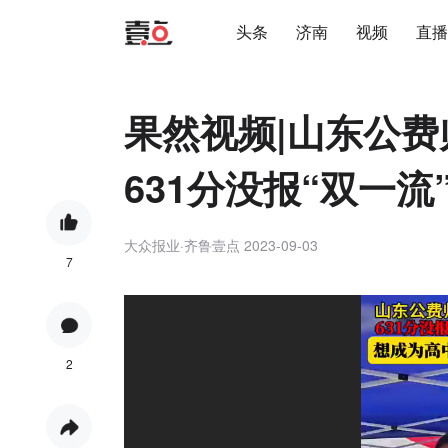
头条
济南
视频
直播
果然视频|山东公
631分没报“双一流
大众报业·齐鲁壹点
2023-09-03
7
2