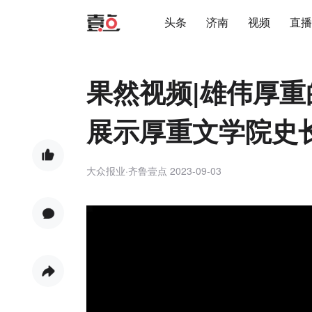
头条
济南
视频
直播
果然视频|雄伟厚
展示厚重文学院史
大众报业·齐鲁壹点
2023-09-03