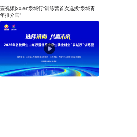
壹视频|2026“泉城行”训练营首次选拔“泉城青
年推介官”