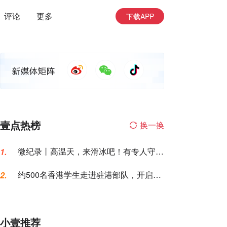
评论
更多
下载APP
壹点热榜
换一换
微纪录丨高温天，来滑冰吧！有专人守护
1.
让你勇敢滑行
约500名香港学生走进驻港部队，开启军
2.
营生活体验之旅
小壹推荐