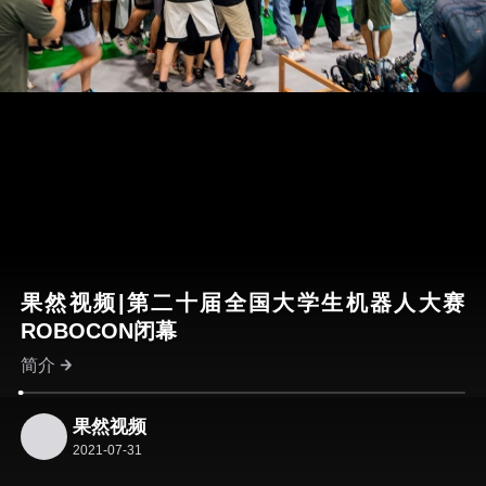
果然视频|第二十届全国大学生机器人大赛
ROBOCON闭幕
简介
果然视频
2021-07-31