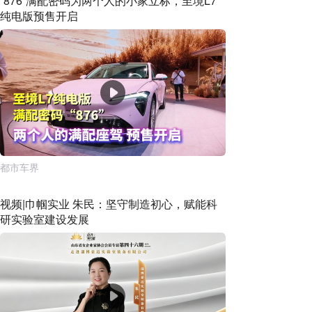
“876”满配密码为两个人的小家立标，至境L7
纯电版预售开启
都市车界
视频|巾帼实业 朱民：坚守制造初心，赋能科
研实验室建设发展