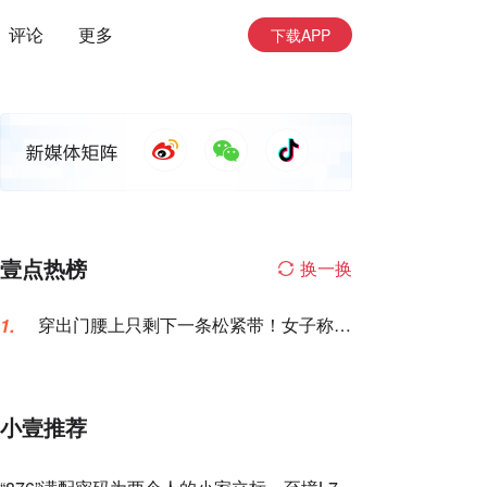
评论
更多
下载APP
壹点热榜
换一换
穿出门腰上只剩下一条松紧带！女子称名
1.
创优品一次性内裤让自己“颜面尽失”
小壹推荐