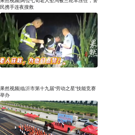
果然视频|两位七旬老人坠沟被三轮车压住，警
民携手连夜搜救
果然视频|临沂市第十九届“劳动之星”技能竞赛
举办