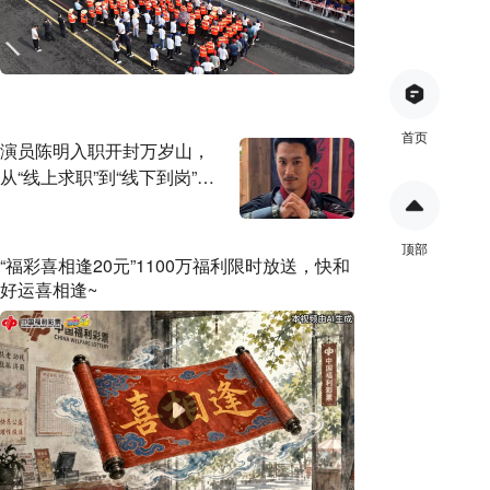
首页
演员陈明入职开封万岁山，
从“线上求职”到“线下到岗”仅
用6天，本人发声
顶部
“福彩喜相逢20元”1100万福利限时放送，快和
好运喜相逢~