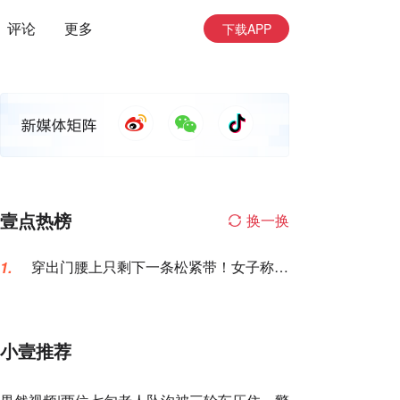
评论
更多
下载APP
壹点热榜
换一换
穿出门腰上只剩下一条松紧带！女子称名
1.
创优品一次性内裤让自己“颜面尽失”
小壹推荐