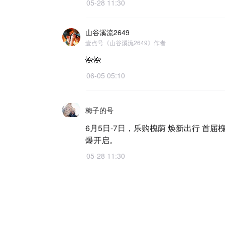
05-28 11:30
山谷溪流2649
壹点号《山谷溪流2649》作者
🌺🌺
06-05 05:10
梅子的号
6月5日-7日，乐购槐荫 焕新出行 首
爆开启。
05-28 11:30