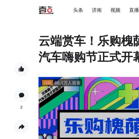
头条
济南
视频
直播
云端赏车！乐购槐荫
汽车嗨购节正式开
66.1万人观看
回顾
2