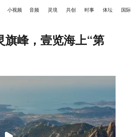
小视频
音频
灵境
共创
时事
体坛
国际
灵旗峰，壹览海上“第