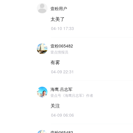
壹粉用户
太美了
04-10 17:33
壹粉065482
壹点情报员
有雾
04-09 22:31
海鹰.吕志军
壹点号《海鹰吕志军》作者
关注
04-09 06:06
壹粉065482