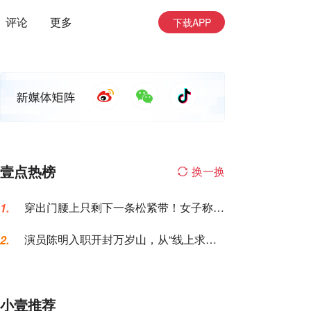
评论
更多
下载APP
壹点热榜
换一换
穿出门腰上只剩下一条松紧带！女子称名
1.
创优品一次性内裤让自己“颜面尽失”
演员陈明入职开封万岁山，从“线上求
2.
职”到“线下到岗”仅用6天，本人发声
小壹推荐