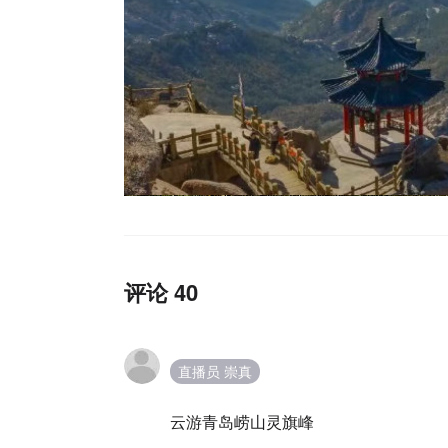
评论 40
直播员 崇真
云游青岛崂山灵旗峰