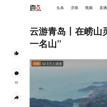
头条
济南
视频
直播
云游青岛丨在崂山
一名山”
32.5万人观看
回顾
40