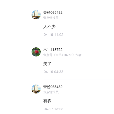
壹粉065482
壹点情报员
人不少
04-19 11:02
木兰418752
壹点号《木兰418752》作者
美了
04-19 04:33
壹粉065482
壹点情报员
有雾
04-17 13:28