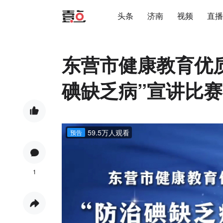
头条
济南
视频
直播
东营市健康教育优质
碘缺乏病”宣讲比赛
59.5万人观看
预告
1