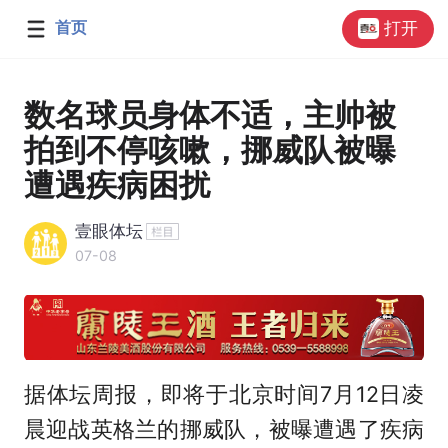
首页
打开
数名球员身体不适，主帅被
拍到不停咳嗽，挪威队被曝
遭遇疾病困扰
壹眼体坛
07-08
据体坛周报，即将于北京时间7月12日凌
晨迎战英格兰的挪威队，被曝遭遇了疾病