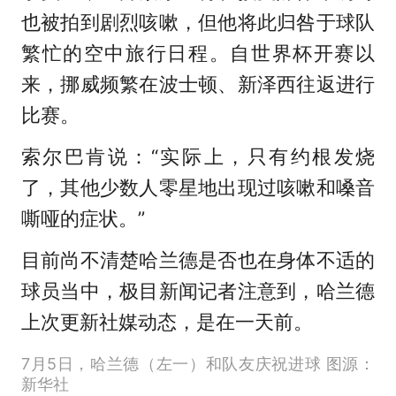
也被拍到剧烈咳嗽，但他将此归咎于球队
繁忙的空中旅行日程。自世界杯开赛以
来，挪威频繁在波士顿、新泽西往返进行
比赛。
索尔巴肯说：“实际上，只有约根发烧
了，其他少数人零星地出现过咳嗽和嗓音
嘶哑的症状。”
目前尚不清楚哈兰德是否也在身体不适的
球员当中，极目新闻记者注意到，哈兰德
上次更新社媒动态，是在一天前。
7月5日，哈兰德（左一）和队友庆祝进球 图源：
新华社