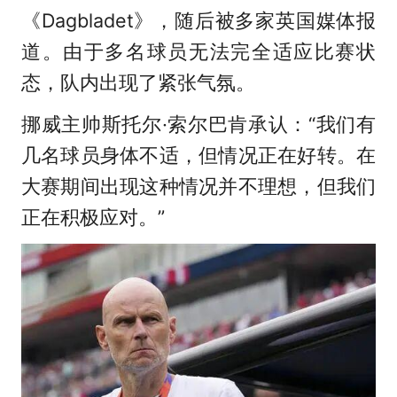
《Dagbladet》，随后被多家英国媒体报
道。由于多名球员无法完全适应比赛状
态，队内出现了紧张气氛。
挪威主帅斯托尔·索尔巴肯承认：“我们有
几名球员身体不适，但情况正在好转。在
大赛期间出现这种情况并不理想，但我们
正在积极应对。”