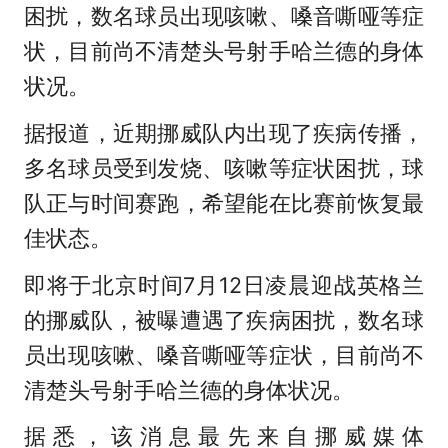
困扰，数名球员出现咳嗽、嗓音嘶哑等症
状，目前尚不清楚头号射手哈兰德的身体
状况。
据报道，近期挪威队内出现了疾病传播，
多名球员受到发烧、咳嗽等症状困扰，球
队正与时间赛跑，希望能在比赛前恢复最
佳状态。
即将于北京时间7月12日凌晨迎战英格兰
的挪威队，被曝遭遇了疾病困扰，数名球
员出现咳嗽、嗓音嘶哑等症状，目前尚不
清楚头号射手哈兰德的身体状况。
据悉，该消息最先来自挪威媒体