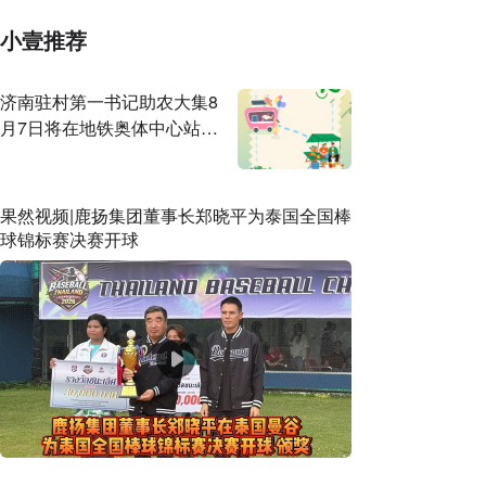
小壹推荐
济南驻村第一书记助农大集8
月7日将在地铁奥体中心站开
市！
果然视频|鹿扬集团董事长郑晓平为泰国全国棒
球锦标赛决赛开球