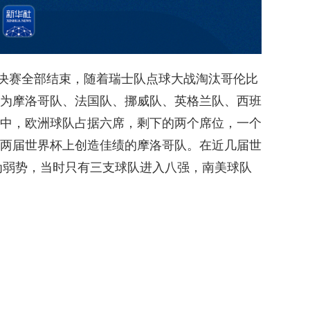
1/8决赛全部结束，随着瑞士队点球大战淘汰哥伦比
为摩洛哥队、法国队、挪威队、英格兰队、西班
中，欧洲球队占据六席，剩下的两个席位，一个
两届世界杯上创造佳绩的摩洛哥队。在近几届世
最为弱势，当时只有三支球队进入八强，南美球队