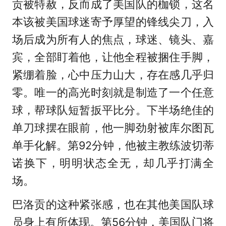
贡被特赦，反而成了美国队的枷锁，这名
本该被美国球迷寄予厚望的锋线尖刀，入
场后成为所有人的焦点，球迷、镜头、嘉
宾，全部盯着他，让他全程被捆住手脚，
紧绷着脸，心中压力山大，存在感几乎归
零。唯一的高光时刻就是制造了一个任意
球，帮球队短暂扳平比分。下半场绝佳的
单刀球摆在眼前，他一脚劲射被库尔图瓦
单手化解。第92分钟，他被主教练波切蒂
诺换下，明明状态全无，却几乎打满全
场。
巴洛贡的这种紧张感，也在其他美国队球
员身上有所体现。第56分钟，美国队门将