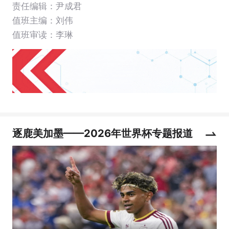
责任编辑：尹成君
值班主编：
刘伟
值班审读：李琳
逐鹿美加墨——2026年世界杯专题报道