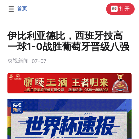
首页
打开
伊比利亚德比，西班牙技高
一球1-0战胜葡萄牙晋级八强
央视新闻
07-07