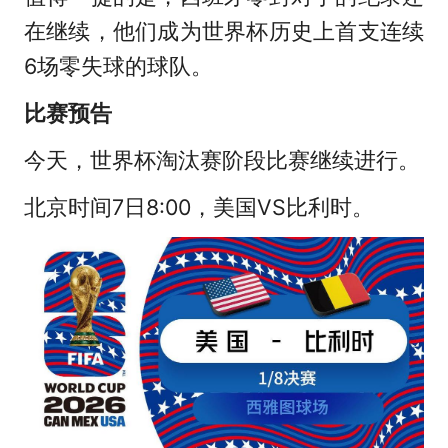
在继续，他们成为世界杯历史上首支连续
6场零失球的球队。
比赛预告
今天，世界杯淘汰赛阶段比赛继续进行。
北京时间7日8:00，美国VS比利时。