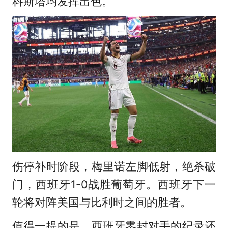
科斯塔均发挥出色。
伤停补时阶段，梅里诺左脚低射，绝杀破
门，西班牙1-0战胜葡萄牙。西班牙下一
轮将对阵美国与比利时之间的胜者。
值得一提的是，西班牙零封对手的纪录还