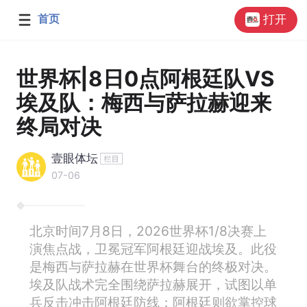
首页
打开
世界杯|8日0点阿根廷队VS
埃及队：梅西与萨拉赫迎来
终局对决
壹眼体坛
07-06
北京时间7月8日，2026世界杯1/8决赛上
演焦点战，卫冕冠军阿根廷迎战埃及。此役
是梅西与萨拉赫在世界杯舞台的终极对决。
埃及队战术完全围绕萨拉赫展开，试图以单
兵反击冲击阿根廷防线；阿根廷则欲掌控球