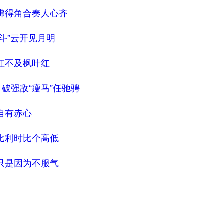
佛得角合奏人心齐
阿斗”云开见月明
虹不及枫叶红
，破强敌“瘦马”任驰骋
自有赤心
比利时比个高低
只是因为不服气