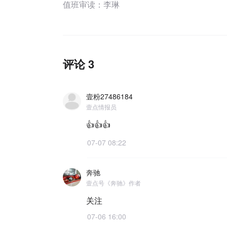
值班审读：李琳
评论 3
壹粉27486184
壹点情报员
👍👍👍
07-07 08:22
奔驰
壹点号《奔驰》作者
关注
07-06 16:00