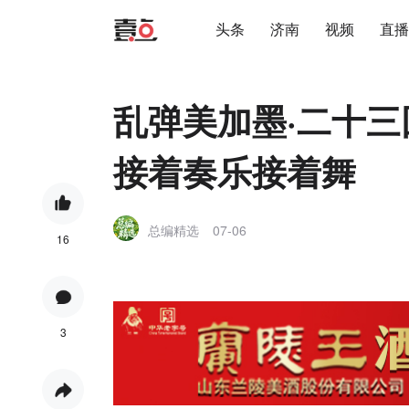
头条
济南
视频
直播
乱弹美加墨·二十三
接着奏乐接着舞
总编精选
07-06
16
3