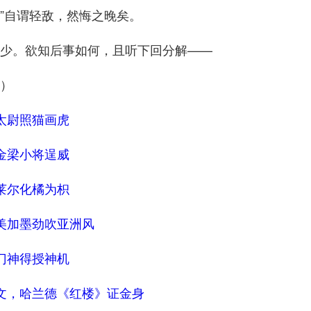
”自谓轻敌，然悔之晚矣。
少。欲知后事如何，且听下回分解——
）
太尉照猫画虎
金梁小将逞威
莱尔化橘为枳
美加墨劲吹亚洲风
门神得授神机
语文，哈兰德《红楼》证金身