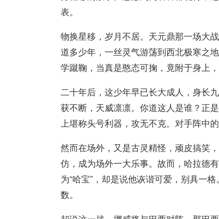
表。
物换星移，岁月不居。天元鼎那一场大战
道多少年，一丝灵气游荡到西北极寒之地
学蹴鞠，当真是憨态可掬，竟附于身上，
二十年后，这少年早已长大成人，身长九
获不断，天威凛凛。你道这人是谁？正是
上堪称头号利器，攻无不克。对手阵中的
然而在场外，又是古灵精怪，顽皮搞笑，
仿，成为场外
一大
乐事。故而，哈拉德有
为“哈宝”，却是说他诙谐可爱，别具一
数。
却说这一战，挪威将与巴西对阵。那巴西