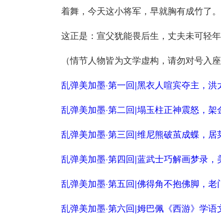
着舞，今天这小将军，早就胸有成竹了。
这正是：宣父犹能畏后生，丈夫未可轻年
（情节人物皆为文学虚构，请勿对号入座
乱弹美加墨·第一回|黑衣人喧宾夺主，洪
乱弹美加墨·第二回|塌玉柱正神震怒，架
乱弹美加墨·第三回|维尼熊破茧成蝶，居
乱弹美加墨·第四回|蓝武士巧解画梦录，
乱弹美加墨·第五回|佛得角不抱佛脚，老
乱弹美加墨·第六回|姆巴佩《西游》学