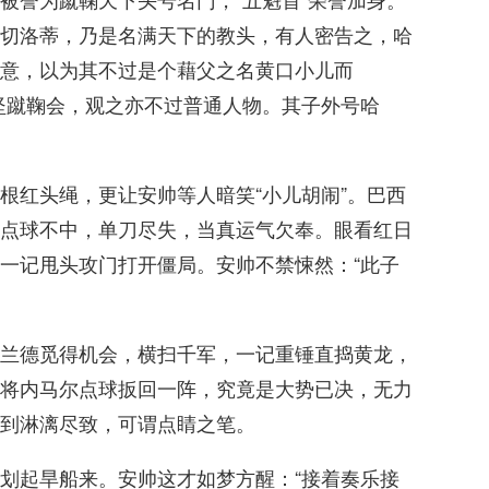
切洛蒂，乃是名满天下的教头，有人密告之，哈
意，以为其不过是个藉父之名黄口小儿而
坚蹴鞠会，观之亦不过普通人物。其子外号哈
根红头绳，更让安帅等人暗笑“小儿胡闹”。巴西
点球不中，单刀尽失，当真运气欠奉。眼看红日
一记甩头攻门打开僵局。安帅不禁悚然：“此子
兰德觅得机会，横扫千军，一记重锤直捣黄龙，
将内马尔点球扳回一阵，究竟是大势已决，无力
到淋漓尽致，可谓点睛之笔。
划起旱船来。安帅这才如梦方醒：“接着奏乐接