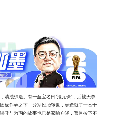
，清浊殊途。有一至宝名曰“混元珠”，后被天尊
因缘作弄之下，分别投胎转世，更造就了一番十
哪吒与敖丙的故事也已是家喻户晓，暂且按下不