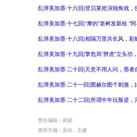
乱弹美加墨·十六回|登贝莱抢演独角戏，
乱弹美加墨·十七回|“摩的”老树发新枝 “
乱弹美加墨·十八回|相隔万里共长风，彩
乱弹美加墨·十九回|擎危局“胖虎”立头功
乱弹美加墨·二十回|天意不用人问，墨者
乱弹美加墨·二十一回|图赫尔图个刺激，
乱弹美加墨·二十二回|所谓中年玩叛逆，
责任编辑：房超
值班主编：
吴佳
、
王健