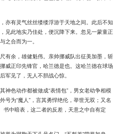
，亦有灵气丝丝缕缕浮游于天地之间。此后不知
，见此地实乃佳处，便沉降下来。忽见一蒙童正
与之合而为一。
尺有余，雄健魁伟。亲帅挪威队出征美加墨，斩
挪威正印先锋官，哈兰德是也。这哈兰德在球场
后军见了，无人不胆战心惊。
其神色动作都被做成“表情包”，男女老幼争相模
外号为“魔人”，言其勇悍绝伦，举世无双；又名
格。书中暗表，这二者的反差，天意之中自有定
被誉为蹴鞠天下头号名门，“五魁首”荣誉加身。