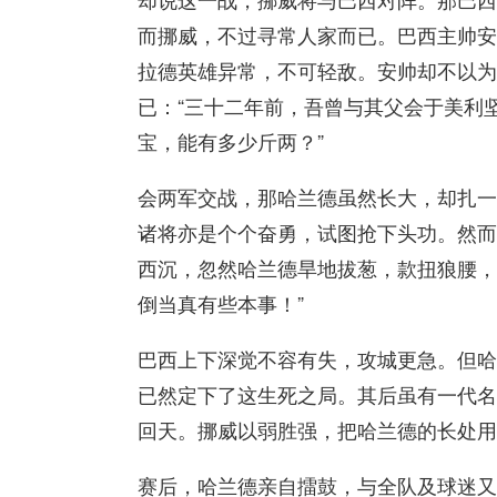
而挪威，不过寻常人家而已。巴西主帅安
拉德英雄异常，不可轻敌。安帅却不以为
已：“三十二年前，吾曾与其父会于美利
宝，能有多少斤两？”
会两军交战，那哈兰德虽然长大，却扎一
诸将亦是个个奋勇，试图抢下头功。然而
西沉，忽然哈兰德旱地拔葱，款扭狼腰，
倒当真有些本事！”
巴西上下深觉不容有失，攻城更急。但哈
已然定下了这生死之局。其后虽有一代名
回天。挪威以弱胜强，把哈兰德的长处用
赛后，哈兰德亲自擂鼓，与全队及球迷又