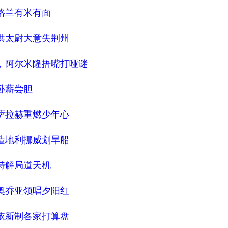
格兰有米有面
洪太尉大意失荆州
剧，阿尔米隆捂嘴打哑谜
卧薪尝胆
萨拉赫重燃少年心
造地利挪威划旱船
特解局道天机
奥乔亚领唱夕阳红
依新制各家打算盘