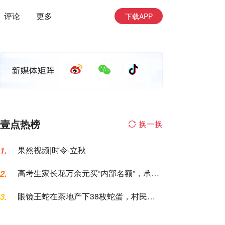
评论
更多
下载APP
壹点热榜
换一换
果然视频|时令·立秋
1.
高考生家长花万余元买“内部名额”，承诺
2.
的公办专科变民办大专
眼镜王蛇在茶地产下38枚蛇蛋，村民报
3.
警求助