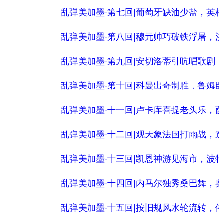
乱弹美加墨·第七回|葡萄牙缺油少盐，英
乱弹美加墨·第八回|穆元帅巧破铁浮屠，
乱弹美加墨·第九回|安切洛蒂引吭唱歌
乱弹美加墨·第十回|科曼出奇制胜，鲁姆
乱弹美加墨·十一回|卢卡库喜提老头乐，
乱弹美加墨·十二回|观天象法国打雨战，
乱弹美加墨·十三回|凯恩神游见海市，波
乱弹美加墨·十四回|内马尔独秀桑巴舞，
乱弹美加墨·十五回|按旧规风水轮流转，