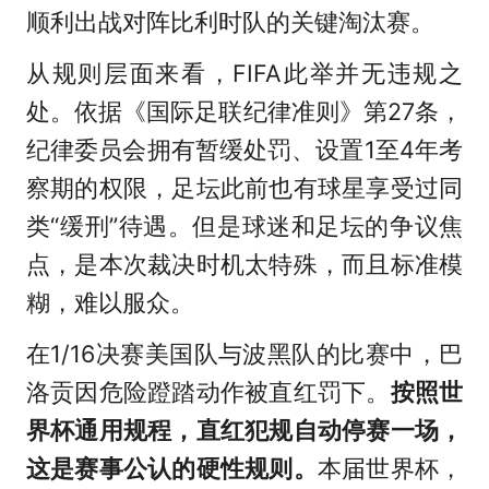
顺利出战对阵比利时队的关键淘汰赛。
从规则层面来看，FIFA此举并无违规之
处。依据《国际足联纪律准则》第27条，
纪律委员会拥有暂缓处罚、设置1至4年考
察期的权限，足坛此前也有球星享受过同
类“缓刑”待遇。但是球迷和足坛的争议焦
点，是本次裁决时机太特殊，而且标准模
糊，难以服众。
在1/16决赛美国队与波黑队的比赛中，巴
洛贡因危险蹬踏动作被直红罚下。
按照世
界杯通用规程，直红犯规自动停赛一场，
这是赛事公认的硬性规则。
本届世界杯，