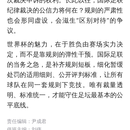
次裁决申诉的权利。长此以往，国际足联
纪律裁决的公信力将何在？规则的严肃性
也会形同虚设，会滋生“区别对待”的争
议。
世界杯的魅力，在于胜负由赛场实力决
定，而不是靠规则的弹性干预。国际足联
的当务之急，是补齐规则短板，细化暂缓
处罚的适用细则、公开评判标准，让所有
球队在同一套规则下竞技。唯有裁量透
明、标准统一，才能守住足坛最基本的公
平底线。
责任编辑：尹成君
值班主编：
刘伟