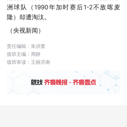
洲球队（1990年加时赛后1-2不敌喀麦
隆）却遭淘汰。
（央视新闻）
责任编辑：朱洪蕾
值班主编：
周静
值班审读：王丽济南