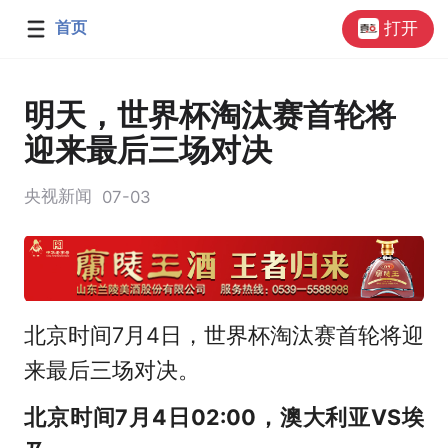
首页
打开
明天，世界杯淘汰赛首轮将
迎来最后三场对决
央视新闻
07-03
北京时间7月4日，世界杯淘汰赛首轮将迎
来最后三场对决。
北京时间7月4日02:00，澳大利亚VS埃