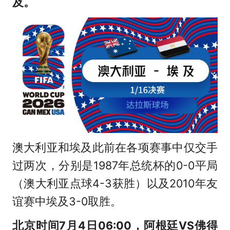
及。
澳大利亚和埃及此前在各项赛事中仅交手
过两次，分别是1987年总统杯的0-0平局
（澳大利亚点球4-3获胜）以及2010年友
谊赛中埃及3-0取胜。
北京时间7月4日06:00，阿根廷VS佛得