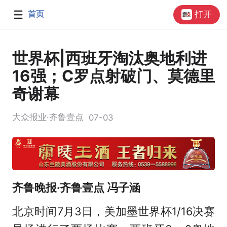
首页
打开
世界杯|西班牙淘汰奥地利进
16强；C罗点射破门、莫德里
奇谢幕
大众报业·齐鲁壹点
07-03
齐鲁晚报·齐鲁壹点 冯子涵
北京时间7月3日，美加墨世界杯1/16决赛