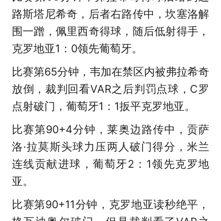
路斯塔尼希奇，后者右路传中，坎塞洛解
围一蹭，佩里西奇得球，随后低射得手，
克罗地亚1：0领先葡萄牙。
比赛第65分钟，韦加在禁区内被弗拉希奇
放倒，裁判回看VAR之后判罚点球，C罗
点射破门，葡萄牙1：1扳平克罗地亚。
比赛第90+4分钟，莱奥边路传中，贡萨
洛·拉莫斯头球力压两人破门得分，米兰
连线贡献进球，葡萄牙2：1领先克罗地
亚。
比赛第90+11分钟，克罗地亚读秒绝平，