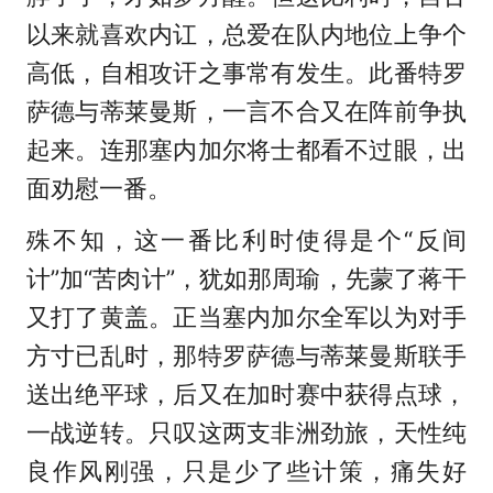
以来就喜欢内讧，总爱在队内地位上争个
高低，自相攻讦之事常有发生。此番特罗
萨德与蒂莱曼斯，一言不合又在阵前争执
起来。连那塞内加尔将士都看不过眼，出
面劝慰一番。
殊不知，这一番比利时使得是个“反间
计”加“苦肉计”，犹如那周瑜，先蒙了蒋干
又打了黄盖。正当塞内加尔全军以为对手
方寸已乱时，那特罗萨德与蒂莱曼斯联手
送出绝平球，后又在加时赛中获得点球，
一战逆转。只叹这两支非洲劲旅，天性纯
良作风刚强，只是少了些计策，痛失好