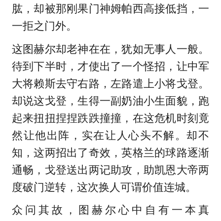
肱，却被那刚果门神姆帕西高接低挡，一
一拒之门外。
这图赫尔却老神在在，犹如无事人一般。
待到下半时，才使出了一个怪招，让中军
大将赖斯去守右路，左路遣上小将戈登。
却说这戈登，生得一副奶油小生面貌，跑
起来扭扭捏捏跌跌撞撞，在这危机时刻竟
然让他出阵，实在让人心头不解。却不
知，这两招出了奇效，英格兰的球路逐渐
通畅，戈登送出两记助攻，助凯恩大帝两
度破门逆转，这次换人可谓价值连城。
众问其故，图赫尔心中自有一本真