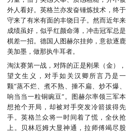
外人看好。英格兰亦发奋锤炼技术，终于
守来了有米有面的丰饶日子。然而近年来
成绩虽好，似乎红颜命薄，冲击冠军总是
棋差一招。德国人图赫尔挂帅，意欲逐鹿
美加墨，做那执牛耳者。
淘汰赛第一战，对阵的正是刚果（金），
望文生义，对手如关汉卿所言乃是一
颗“蒸不烂、煮不熟、捶不扁、炒不爆、
响当当一粒铜豌豆”。图赫尔率领三军本
想抢个开局，却被对手突发冷箭拔得先
手。英格兰众将一时间着了慌，全伙抢
上。贝林厄姆大显神通，拉师傅竭尽股