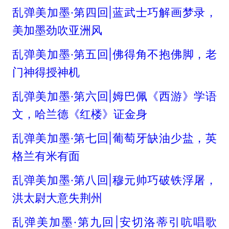
乱弹美加墨·第四回|蓝武士巧解画梦录，
美加墨劲吹亚洲风
乱弹美加墨·第五回|佛得角不抱佛脚，老
门神得授神机
乱弹美加墨·第六回|姆巴佩《西游》学语
文，哈兰德《红楼》证金身
乱弹美加墨·第七回|葡萄牙缺油少盐，英
格兰有米有面
乱弹美加墨·第八回|穆元帅巧破铁浮屠，
洪太尉大意失荆州
乱弹美加墨·第九回|安切洛蒂引吭唱歌