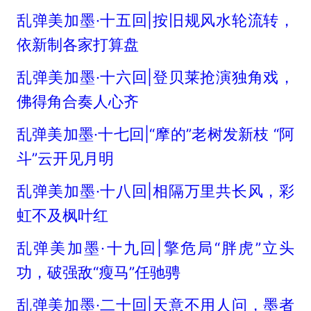
乱弹美加墨·十五回|按旧规风水轮流转，
依新制各家打算盘
乱弹美加墨·十六回|登贝莱抢演独角戏，
佛得角合奏人心齐
乱弹美加墨·十七回|“摩的”老树发新枝 “阿
斗”云开见月明
乱弹美加墨·十八回|相隔万里共长风，彩
虹不及枫叶红
乱弹美加墨·十九回|擎危局“胖虎”立头
功，破强敌“瘦马”任驰骋
乱弹美加墨·二十回|天意不用人问，墨者