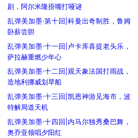
剧，阿尔米隆捂嘴打哑谜
乱弹美加墨·第十回|科曼出奇制胜，鲁姆
卧薪尝胆
乱弹美加墨·十一回|卢卡库喜提老头乐，
萨拉赫重燃少年心
乱弹美加墨·十二回|观天象法国打雨战，
造地利挪威划旱船
乱弹美加墨·十三回|凯恩神游见海市，波
特解局道天机
乱弹美加墨·十四回|内马尔独秀桑巴舞，
奥乔亚领唱夕阳红