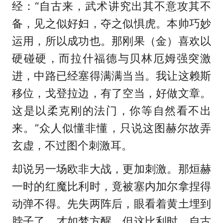
经：“自古来，武术讲究出其不意攻其不
备，见之似好妇，夺之似惧虎。本帅巧妙
运用，所以成功也。那刚果（金）喜欢以
硬碰硬，而拉什福德与贝林厄姆强突激
进，中路已经塞得满满当当。我让这赖斯
移位，戈登拉边，有了空当，好做文章。
这是以柔克刚的法门，你等自然看不出
来。”众人似懂非懂，只说这图赫尔故弄
玄虚，不过图个刺激耳。
却说另一场欧非大战，更加刺激。那烜赫
一时的红魔比利时，竟被塞内加尔拿捏得
动弹不得。先失两阵后，眼看着黄土埋到
脖子了，才如梦方醒。但这比利时，自古