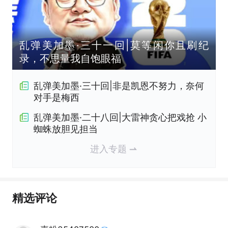
乱弹美加墨·三十一回|莫等闲你且刷纪
录，不思量我自饱眼福
乱弹美加墨·三十回|非是凯恩不努力，奈何
对手是梅西
乱弹美加墨·二十八回|大雷神贪心把戏抢 小
蜘蛛放胆见担当
进入专题
精选评论