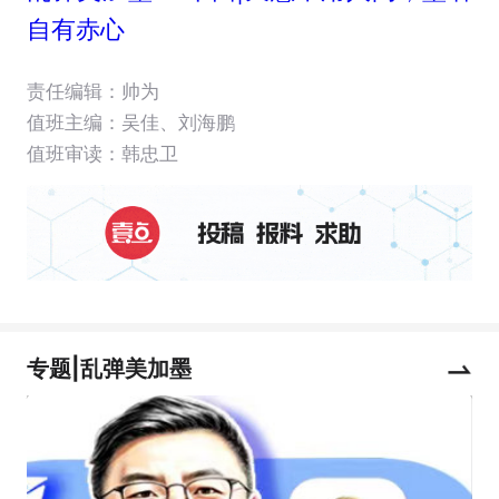
自有赤心
责任编辑：帅为
值班主编：
吴佳
、
刘海鹏
值班审读：韩忠卫
专题|乱弹美加墨