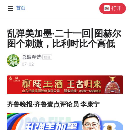
首页
打开
乱弹美加墨·二十一回|图赫尔
图个刺激，比利时比个高低
总编精选
07-02
齐鲁晚报·齐鲁壹点评论员 李康宁