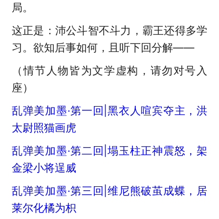
局。
这正是：沛公斗智不斗力，霸王还得多学
习。欲知后事如何，且听下回分解——
（情节人物皆为文学虚构，请勿对号入
座）
乱弹美加墨·第一回|黑衣人喧宾夺主，洪
太尉照猫画虎
乱弹美加墨·第二回|塌玉柱正神震怒，架
金梁小将逞威
乱弹美加墨·第三回|维尼熊破茧成蝶，居
莱尔化橘为枳