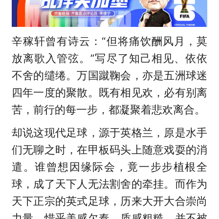
辛稼轩曾有诗云：“但将痛饮酬风月，莫
放离歌入管弦。”写尽了知己相见、依依
不舍的缱绻。万国蹴鞠会，亦是五洲球迷
四年一度的聚散。既有相见欢，必有别离
苦，前行的每一步，都凝聚着悲欢离合。
却说这现代足球，源于英格兰，原是水手
们无聊之时，在甲板码头上随意戏耍的消
遣。谁曾想因缘际会，竟一步步植根全
球，成了天下人无法割舍的牵挂。而作为
天下正宗的英式足球，历来大开大合崇尚
力量，惜乎美感欠奉、质感粗糙，并不被