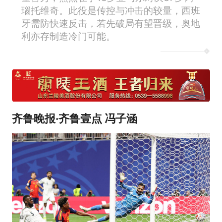
瑙托维奇。此役是传控与冲击的较量，西班
牙需防快速反击，若先破局有望晋级，奥地
利亦存制造冷门可能。
齐鲁晚报·齐鲁壹点 冯子涵