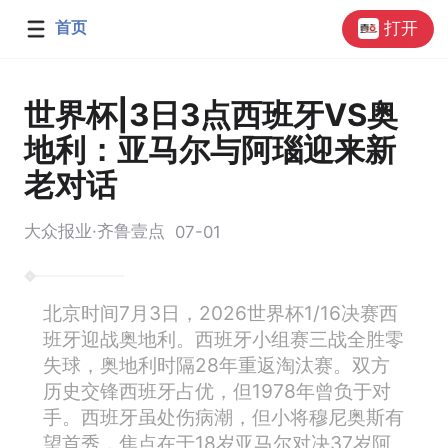
首页
打开
世界杯|3日3点西班牙VS奥
地利：亚马尔与阿瑙迎来新
老对话
大众报业·齐鲁壹点
07-01
北京时间7月3日，2026世界杯1/16决赛西
班牙迎战奥地利。西班牙小组赛三战全胜零
失球，奥地利时隔28年重返淘汰赛。双方
历史交锋西班牙占优，但1978年曾负于对
手。西班牙虽处伤病潮，但小将穆尼奥斯有
望首秀，焦点在于18岁亚马尔对决37岁阿