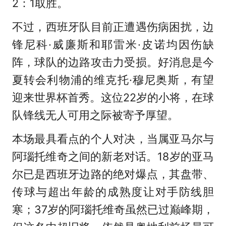
2：1取胜。
不过，西班牙队目前正遭遇伤病困扰，边
锋尼科·威廉斯和耶雷米·皮诺均因伤缺
阵，球队的边路攻击力受损。好消息是今
夏转会利物浦的维克托·穆尼奥斯，有望
迎来世界杯首秀。这位22岁的小将，在球
队锋线无人可用之际被寄予厚望。
本场最具看点的个人对决，当属亚马尔与
阿瑙托维奇之间的新老对话。18岁的亚马
尔已是西班牙边路的绝对爆点，其盘带、
传球与超出年龄的成熟度让对手防线胆
寒；37岁的阿瑙托维奇虽然已过巅峰期，