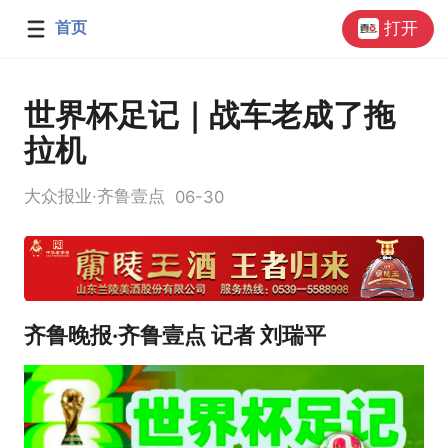
首页
打开
世界杯足记｜战车老成了拖
拉机
大众报业·齐鲁壹点
06-30
齐鲁晚报·齐鲁壹点 记者 刘瑞平