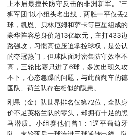
上本届最擅长防守反击的非洲新军。“三
狮军团”以小组头名出线，两胜一平仅丢2
球，凯恩、贝林厄姆和萨卡等巨星组成的
豪华阵容总身价超13亿欧元，主打433边
路强攻，习惯高位压迫掌控球权，是公认
的夺冠热门，但球队面对密集防守效率不
高，三轮比赛只进了6球，多次出现久攻
不下，心态急躁的问题，与此前翻车的德
国队、荷兰队存在相似的隐患。
刚果（金）队世界排名仅第72位，全队身
价不足英格兰队的零头，却拥有十足的黑
马潜质。小组赛他们曾1：1逼平葡萄牙
队，末轮落后一球连进三球逆转出线。队