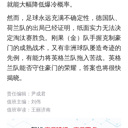
就能大幅降低爆冷概率。
然而，足球永远充满不确定性，德国队、
荷兰队的出局已经证明，纸面实力无法决
定淘汰赛胜负。刚果（金）队手握克制豪
门的成熟战术，又有非洲球队屡造奇迹的
先例，有能力将英格兰队拖入苦战。英格
兰队能否守住豪门的荣耀，答案也将很快
揭晓。
责任编辑：尹成君
值班主编：
刘伟
值班审读：王丽济南