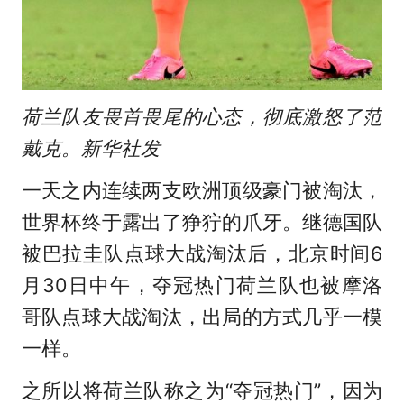
荷兰队友畏首畏尾的心态，彻底激怒了范
戴克。新华社发
一天之内连续两支欧洲顶级豪门被淘汰，
世界杯终于露出了狰狞的爪牙。继德国队
被巴拉圭队点球大战淘汰后，北京时间6
月30日中午，夺冠热门荷兰队也被摩洛
哥队点球大战淘汰，出局的方式几乎一模
一样。
之所以将荷兰队称之为“夺冠热门”，因为