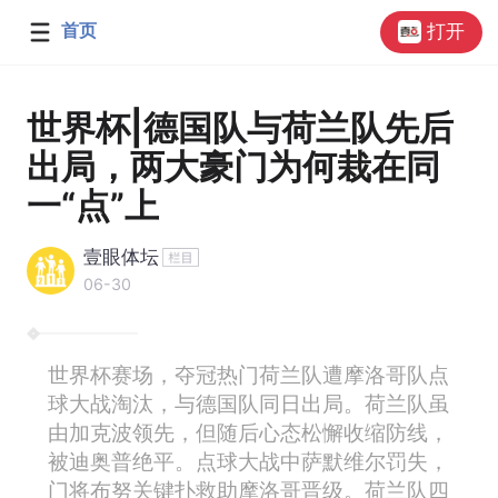
首页
打开
世界杯|德国队与荷兰队先后
出局，两大豪门为何栽在同
一“点”上
壹眼体坛
06-30
世界杯赛场，夺冠热门荷兰队遭摩洛哥队点
球大战淘汰，与德国队同日出局。荷兰队虽
由加克波领先，但随后心态松懈收缩防线，
被迪奥普绝平。点球大战中萨默维尔罚失，
门将布努关键扑救助摩洛哥晋级。荷兰队四