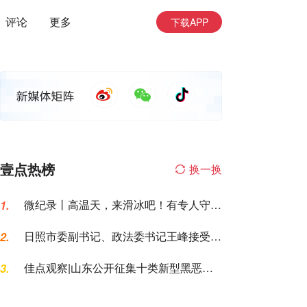
评论
更多
下载APP
壹点热榜
换一换
微纪录丨高温天，来滑冰吧！有专人守护
1.
让你勇敢滑行
日照市委副书记、政法委书记王峰接受纪
2.
律审查和监察调查
佳点观察|山东公开征集十类新型黑恶犯
3.
罪线索，黑恶犯罪换了“马甲”也要打