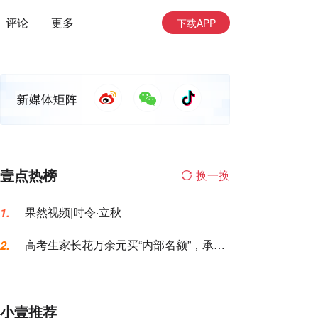
评论
更多
下载APP
壹点热榜
换一换
果然视频|时令·立秋
1.
高考生家长花万余元买“内部名额”，承诺
2.
的公办专科变民办大专
小壹推荐