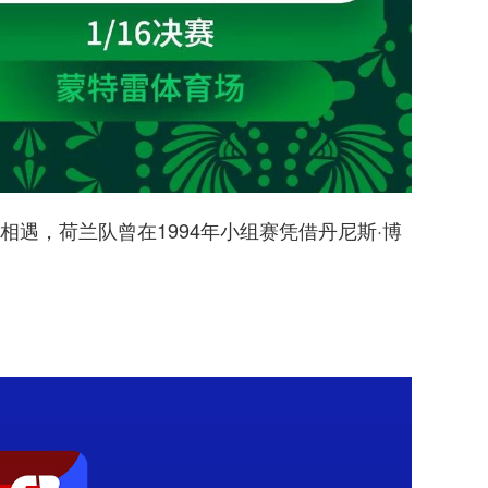
遇，荷兰队曾在1994年小组赛凭借丹尼斯·博