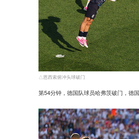
△恩西索俯冲头球破门
第54分钟，德国队球员哈弗茨破门，德