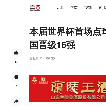
头条
济南
视频
直播
本届世界杯首场点
国晋级16强
央视新闻
06-30
15
4