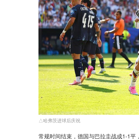
△哈弗茨进球后庆祝
常规时间结束，德国与巴拉圭战成1-1