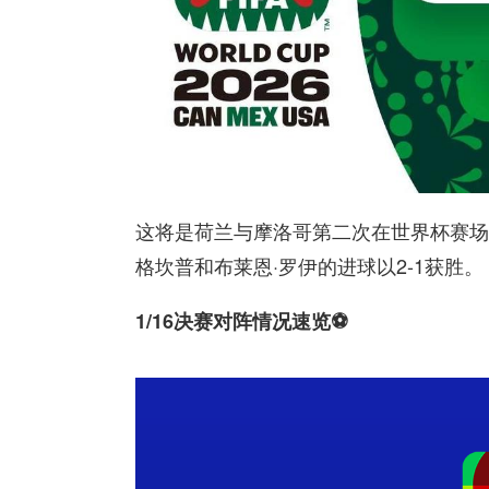
这将是荷兰与摩洛哥第二次在世界杯赛场相
格坎普和布莱恩·罗伊的进球以2-1获胜。
1/16决赛对阵情况速览⚽️