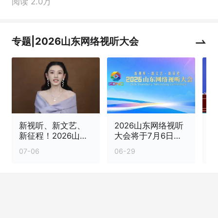
阅读 2.0万
专题|2026山东网络视听大会
新视听、新文艺、
2026山东网络视听
2
新征程！2026山东
大会将于7月6日至8
网络视听大会今日
日在烟台举办
个
07-06
06-29
0
在烟台盛大启幕