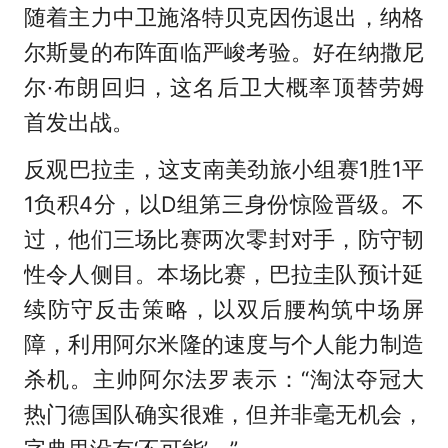
随着主力中卫施洛特贝克因伤退出，纳格
尔斯曼的布阵面临严峻考验。好在纳撒尼
尔·布朗回归，这名后卫大概率顶替劳姆
首发出战。
反观巴拉圭，这支南美劲旅小组赛1胜1平
1负积4分，以D组第三身份惊险晋级。不
过，他们三场比赛两次零封对手，防守韧
性令人侧目。本场比赛，巴拉圭队预计延
续防守反击策略，以双后腰构筑中场屏
障，利用阿尔米隆的速度与个人能力制造
杀机。主帅阿尔法罗表示：“淘汰夺冠大
热门德国队确实很难，但并非毫无机会，