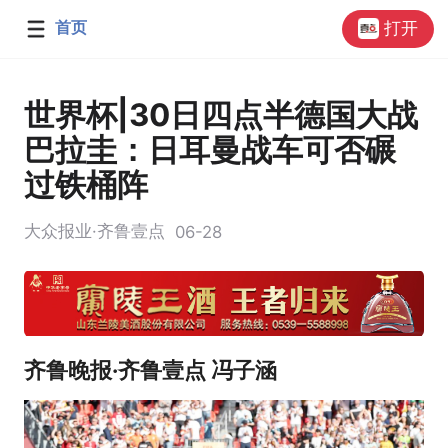
首页
打开
世界杯|30日四点半德国大战
巴拉圭：日耳曼战车可否碾
过铁桶阵
大众报业·齐鲁壹点
06-28
齐鲁晚报·齐鲁壹点 冯子涵