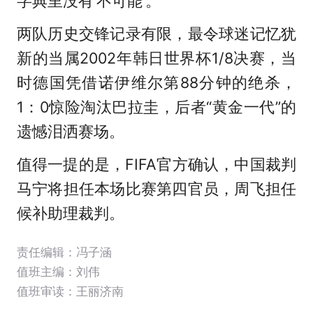
字典里没有‘不可能’。”
两队历史交锋记录有限，最令球迷记忆犹
新的当属2002年韩日世界杯1/8决赛，当
时德国凭借诺伊维尔第88分钟的绝杀，
1：0惊险淘汰巴拉圭，后者“黄金一代”的
遗憾泪洒赛场。
值得一提的是，FIFA官方确认，中国裁判
马宁将担任本场比赛第四官员，周飞担任
候补助理裁判。
责任编辑：冯子涵
值班主编：
刘伟
值班审读：王丽济南