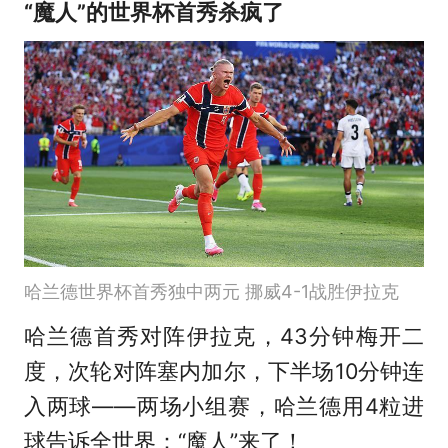
“魔人”的世界杯首秀杀疯了
哈兰德世界杯首秀独中两元 挪威4-1战胜伊拉克
哈兰德首秀对阵伊拉克，43分钟梅开二
度，次轮对阵塞内加尔，下半场10分钟连
入两球——两场小组赛，哈兰德用4粒进
球告诉全世界：“魔人”来了！