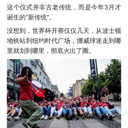
这个仪式并非古老传统，而是今年3月才
诞生的“新传统”。
没想到，世界杯开赛仅仅几天，从波士顿
地铁站到纽约时代广场，挪威球迷走到哪
里就划到哪里，彻底火出了圈。