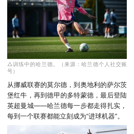
△训练中的哈兰德。（来源：哈兰德个人社交账
号）
从挪威联赛的莫尔德，到奥地利的萨尔茨
堡红牛，再到德甲的多特蒙德，最后登陆
英超曼城——哈兰德每一步都走得扎实，
每到一个联赛都能立刻成为“进球机器”。