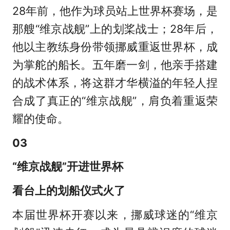
28年前，他作为球员站上世界杯赛场，是
那艘“维京战舰”上的划桨战士；28年后，
他以主教练身份带领挪威重返世界杯，成
为掌舵的船长。五年磨一剑，他亲手搭建
的战术体系，将这群才华横溢的年轻人捏
合成了真正的“维京战舰”，肩负着重返荣
耀的使命。
03
“维京战舰”开进世界杯
看台上的划船仪式火了
本届世界杯开赛以来，挪威球迷的“维京