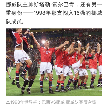
挪威队主帅斯塔勒·索尔巴肯，还有另一
重身份——1998年那支闯入16强的挪威
队成员。
△1998年世界杯：巴西VS挪威 挪威队赛后谢场