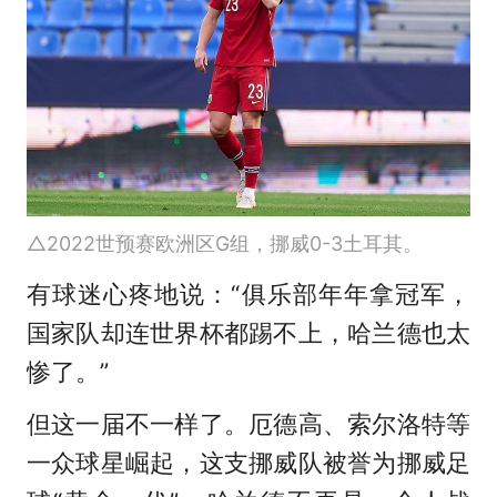
△2022世预赛欧洲区G组，挪威0-3土耳其。
有球迷心疼地说：“俱乐部年年拿冠军，
国家队却连世界杯都踢不上，哈兰德也太
惨了。”
但这一届不一样了。厄德高、索尔洛特等
一众球星崛起，这支挪威队被誉为挪威足