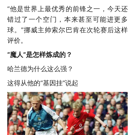
“他是世界上最优秀的前锋之一，今天还
错过了一个空门，本来甚至可能进更多
球。”挪威主帅索尔巴肯在次轮赛后这样
评价。
“魔人”是怎样炼成的？
哈兰德为什么这么强？
这得从他的“基因挂”说起