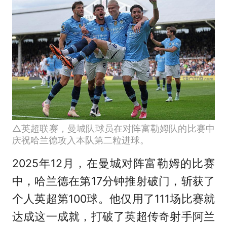
△英超联赛，曼城队球员在对阵富勒姆队的比赛中
庆祝哈兰德攻入本队第二粒进球。
2025年12月，在曼城对阵富勒姆的比赛
中，哈兰德在第17分钟推射破门，斩获了
个人英超第100球。他仅用了111场比赛就
达成这一成就，打破了英超传奇射手阿兰