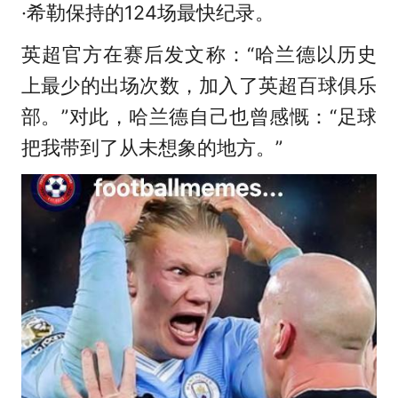
·希勒保持的124场最快纪录。
英超官方在赛后发文称：“哈兰德以历史
上最少的出场次数，加入了英超百球俱乐
部。”对此，哈兰德自己也曾感慨：“足球
把我带到了从未想象的地方。”