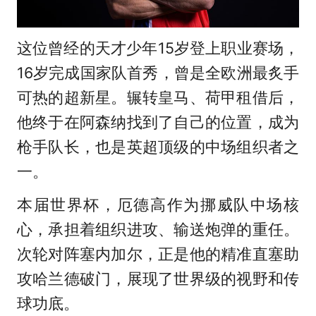
这位曾经的天才少年15岁登上职业赛场，
16岁完成国家队首秀，曾是全欧洲最炙手
可热的超新星。辗转皇马、荷甲租借后，
他终于在阿森纳找到了自己的位置，成为
枪手队长，也是英超顶级的中场组织者之
一。
本届世界杯，厄德高作为挪威队中场核
心，承担着组织进攻、输送炮弹的重任。
次轮对阵塞内加尔，正是他的精准直塞助
攻哈兰德破门，展现了世界级的视野和传
球功底。