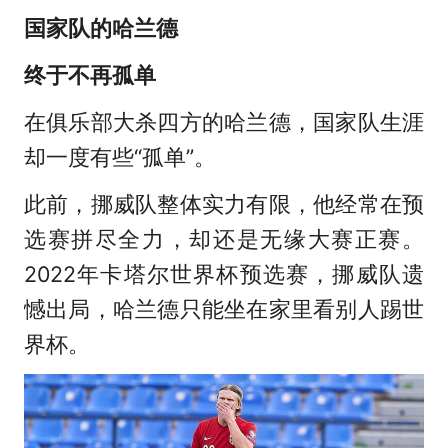
国家队的哈兰德
终于不再孤单
在俱乐部大杀四方的哈兰德，国家队生涯
却一度有些“孤单”。
此前，挪威队整体实力有限，他经常在预
选赛拼尽全力，却还是无缘大赛正赛。
2022年卡塔尔世界杯预选赛，挪威队遗
憾出局，哈兰德只能坐在家里看别人踢世
界杯。