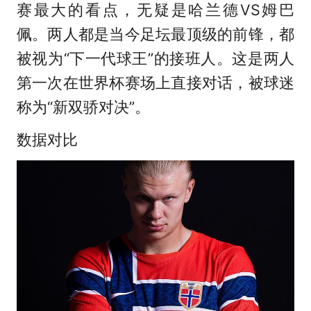
赛最大的看点，无疑是哈兰德VS姆巴
佩。两人都是当今足坛最顶级的前锋，都
被视为“下一代球王”的接班人。这是两人
第一次在世界杯赛场上直接对话，被球迷
称为“新双骄对决”。
数据对比