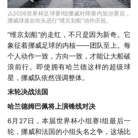
△2026世界杯足球赛I组挪威对阵塞内加尔赛后，
挪威球迷在街头进行“维京划船”动作庆祝。
“维京划船”的走红，不只是因为新奇。它
象征着挪威足球的内核——团队至上。每
个人动作一致，方向一致，才能让大船破
浪前行。即使拥有哈兰德这样的超级球
星，挪威队依然强调整体。
末轮决战法国
哈兰德姆巴佩将上演锋线对决
6月27日，本届世界杯小组赛I组最后一
轮，挪威和法国的小组头名之争，这场比