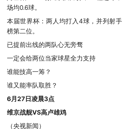
场均0.6球。
本届世界杯：两人均打入4球，并列射手
榜第二位。
已提前出线的两队心无旁骛
一定会给两位当家球星全力支持
谁能技高一筹？
谁又能率队取胜？
6月27日凌晨3点
维京战舰VS高卢雄鸡
（央视新闻）