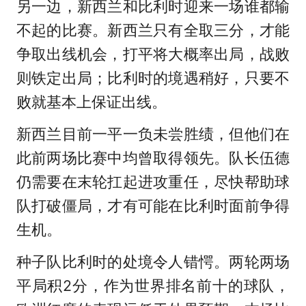
另一边，新西兰和比利时迎来一场谁都输
不起的比赛。新西兰只有全取三分，才能
争取出线机会，打平将大概率出局，战败
则铁定出局；比利时的境遇稍好，只要不
败就基本上保证出线。
新西兰目前一平一负未尝胜绩，但他们在
此前两场比赛中均曾取得领先。队长伍德
仍需要在末轮扛起进攻重任，尽快帮助球
队打破僵局，才有可能在比利时面前争得
生机。
种子队比利时的处境令人错愕。两轮两场
平局积2分，作为世界排名前十的球队，