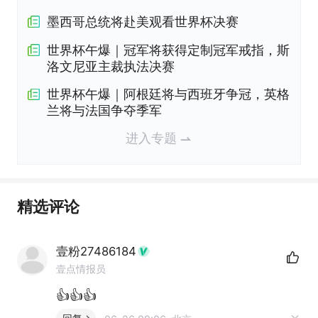
墨西哥总统将赴美观看世界杯决赛
世界杯午爆｜冠军将获得定制冠军戒指，斯
洛文尼亚主裁执法决赛
世界杯午爆｜阿根廷将与西班牙争冠，英格
兰将与法国争夺季军
进入专题
精选评论
壹粉27486184
壹点情报员
👍👍👍