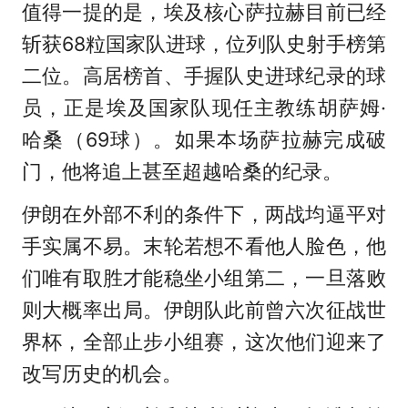
值得一提的是，埃及核心萨拉赫目前已经
斩获68粒国家队进球，位列队史射手榜第
二位。高居榜首、手握队史进球纪录的球
员，正是埃及国家队现任主教练胡萨姆·
哈桑（69球）。如果本场萨拉赫完成破
门，他将追上甚至超越哈桑的纪录。
伊朗在外部不利的条件下，两战均逼平对
手实属不易。末轮若想不看他人脸色，他
们唯有取胜才能稳坐小组第二，一旦落败
则大概率出局。伊朗队此前曾六次征战世
界杯，全部止步小组赛，这次他们迎来了
改写历史的机会。