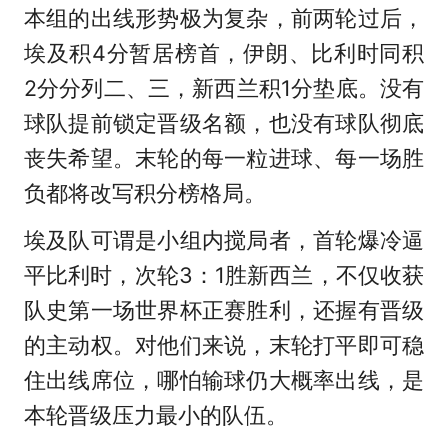
本组的出线形势极为复杂，前两轮过后，
埃及积4分暂居榜首，伊朗、比利时同积
2分分列二、三，新西兰积1分垫底。没有
球队提前锁定晋级名额，也没有球队彻底
丧失希望。末轮的每一粒进球、每一场胜
负都将改写积分榜格局。
埃及队可谓是小组内搅局者，首轮爆冷逼
平比利时，次轮3：1胜新西兰，不仅收获
队史第一场世界杯正赛胜利，还握有晋级
的主动权。对他们来说，末轮打平即可稳
住出线席位，哪怕输球仍大概率出线，是
本轮晋级压力最小的队伍。