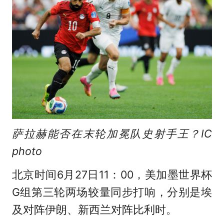
萨拉赫能否在末轮加冕队史射手王？IC
photo
北京时间6月27日11：00，美加墨世界杯
G组第三轮两场较量同步打响，分别是埃
及对阵伊朗、新西兰对阵比利时。