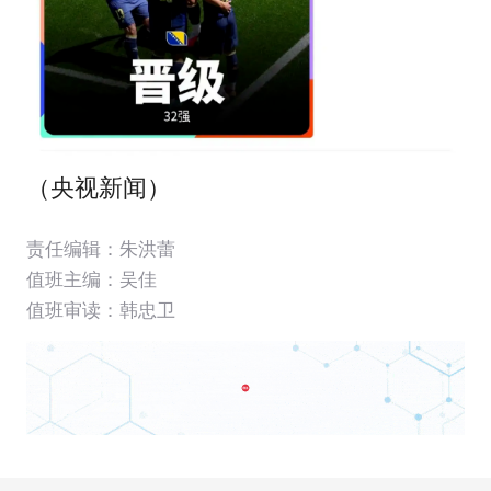
（央视新闻）
责任编辑：朱洪蕾
值班主编：
吴佳
值班审读：韩忠卫