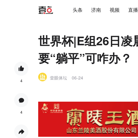
头条
济南
视频
直播
世界杯|E组26日
要“躺平”可咋办？
壹眼体坛
06-24
4
4