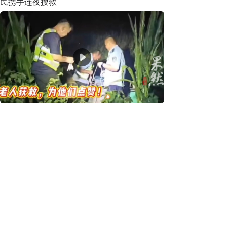
民携手连夜搜救