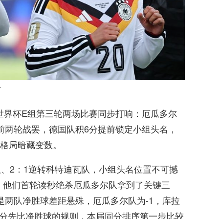
加墨世界杯E组第三轮两场比赛同步打响：厄瓜多尔
。前两轮战罢，德国队积6分提前锁定小组头名，
格局暗藏变数。
队、2：1逆转科特迪瓦队，小组头名位置不可撼
分，他们首轮读秒绝杀厄瓜多尔队拿到了关键三
是两队净胜球差距悬殊，厄瓜多尔队为-1，库拉
同分先比净胜球的规则，本届同分排序第一步比较