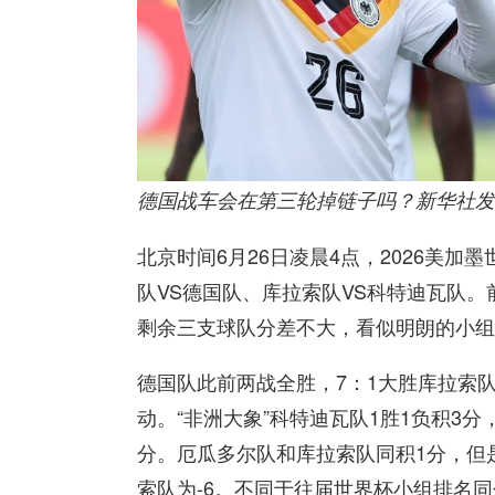
德国战车会在第三轮掉链子吗？新华社发
北京时间6月26日凌晨4点，2026美
队VS德国队、库拉索队VS科特迪瓦队
剩余三支球队分差不大，看似明朗的小组
德国队此前两战全胜，7：1大胜库拉索
动。“非洲大象”科特迪瓦队1胜1负积3
分。厄瓜多尔队和库拉索队同积1分，但
索队为-6。不同于往届世界杯小组排名