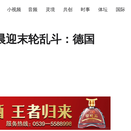
小视频
音频
灵境
共创
时事
体坛
国际
凌晨迎末轮乱斗：德国