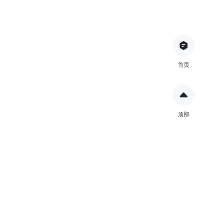
首页
顶部