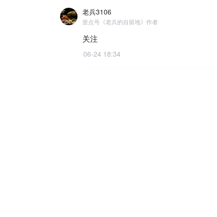
老兵3106
壹点号《老兵的自留地》作者
关注
06-24 18:34