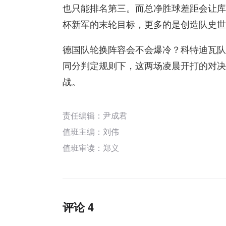
也只能排名第三。而总净胜球差距会让库
杯新军的末轮目标，更多的是创造队史世
德国队轮换阵容会不会爆冷？科特迪瓦队
同分判定规则下，这两场凌晨开打的对决
战。
责任编辑：尹成君
值班主编：
刘伟
值班审读：郑义
评论 4