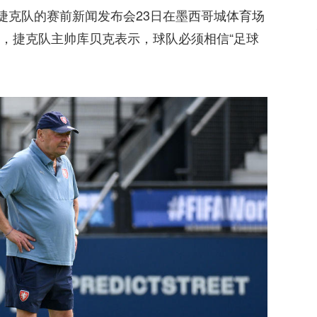
捷克队的赛前新闻发布会23日在墨西哥城体育场
，捷克队主帅库贝克表示，球队必须相信“足球