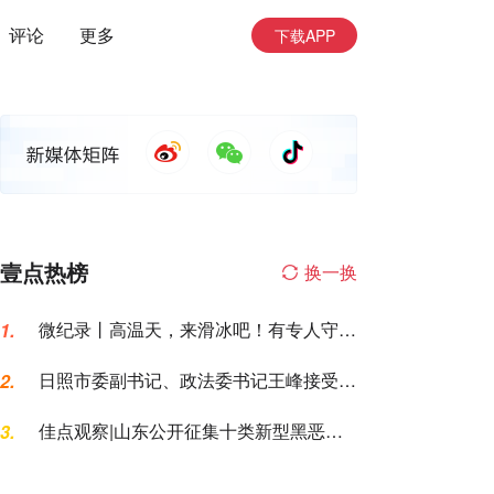
评论
更多
下载APP
壹点热榜
换一换
微纪录丨高温天，来滑冰吧！有专人守护
1.
让你勇敢滑行
日照市委副书记、政法委书记王峰接受纪
2.
律审查和监察调查
佳点观察|山东公开征集十类新型黑恶犯
3.
罪线索，黑恶犯罪换了“马甲”也要打