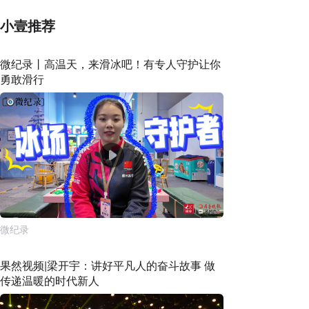
小壹推荐
微纪录丨高温天，来滑冰吧！有专人守护让你
勇敢滑行
微纪录
果然视频|梁开宇：讲好平凡人的奋斗故事 做
传递温暖的时代新人