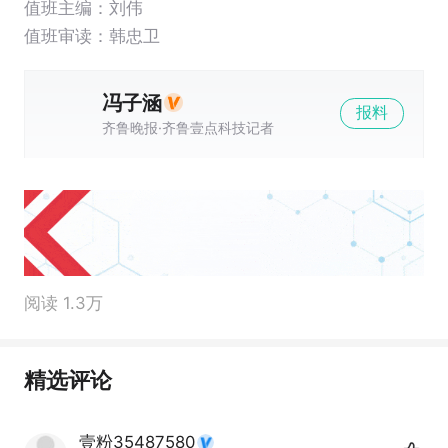
值班主编：
刘伟
值班审读：韩忠卫
冯子涵
报料
齐鲁晚报·齐鲁壹点科技记者
阅读 1.3万
精选评论
壹粉35487580