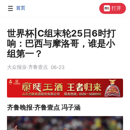
首页
打开
世界杯|C组末轮25日6时打
响：巴西与摩洛哥，谁是小
组第一？
大众报业·齐鲁壹点
06-23
齐鲁晚报·齐鲁壹点 冯子涵