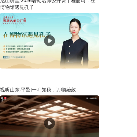
尼山讲堂·2026暑期名师公开课丨程丽琦：在
博物馆遇见孔子
视听山东·平邑|一叶知秋，万物始敛