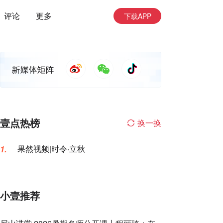
评论
更多
下载APP
壹点热榜
换一换
果然视频|时令·立秋
1.
小壹推荐