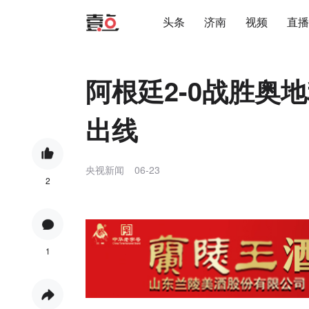
头条
济南
视频
直播
阿根廷2-0战胜奥
出线
央视新闻
06-23
2
1