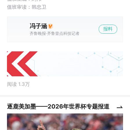
值班审读：韩忠卫
冯子涵
报料
齐鲁晚报·齐鲁壹点科技记者
阅读 1.3万
逐鹿美加墨——2026年世界杯专题报道