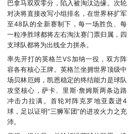
巴拿马双双零分，陷入被淘汰边缘。次轮
对决将直接改写小组排名，在世界杯扩军
至48队的全新赛制下，每一场胜负、每
一粒净胜球都将左右淘汰赛门票归属，四
支球队都将为出线全力拼杀。
率先开打的英格兰VS加纳一役，双方阵
容各有核心王牌。英格兰坐拥世界顶级中
场贝林厄姆，凯恩稳定的终结能力是球队
攻坚核心，萨卡、里斯·詹姆斯两条边路
冲击力拉满。首轮对阵克罗地亚轰进4
球，足以证明“三狮军团”的进攻火力之充
沛。