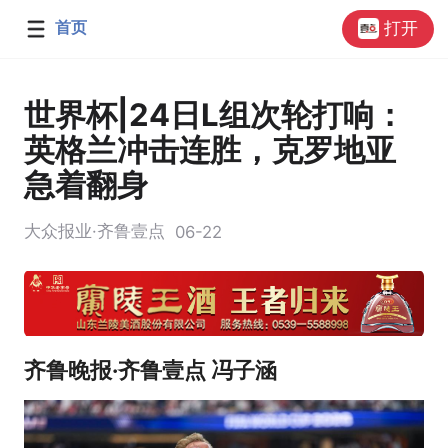
首页
打开
世界杯|24日L组次轮打响：
英格兰冲击连胜，克罗地亚
急着翻身
大众报业·齐鲁壹点
06-22
齐鲁晚报·齐鲁壹点 冯子涵