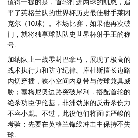
值得一提的是，首轮打进两球的凯恩，追
平了英格兰队的世界杯历史最佳射手莱因
克尔（10球）。本场比赛，如果他再次破
门，就将独享球队队史世界杯射手王的称
号。
加纳队上一战零封巴拿马，展现了极高的
战术执行力和防守纪律。库杜斯擅长边路
内切穿插，狭小空间内盘带与传球兼具威
胁；塞梅尼奥边路突破犀利，搭配首轮的
绝杀功臣伊伦基，非洲劲旅的反击杀伤力
不容小觑。不过，此役他们将面临严峻的
考验：先要在英格兰锋线冲击中保持不失
球。